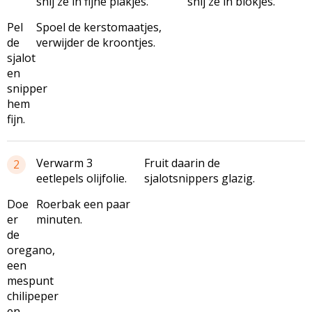
snij ze in fijne plakjes.
snij ze in blokjes.
Pel
Spoel de kerstomaatjes,
de
verwijder de kroontjes.
sjalot
en
snipper
hem
fijn.
Verwarm 3
Fruit daarin de
2
eetlepels olijfolie.
sjalotsnippers glazig.
Doe
Roerbak een paar
er
minuten.
de
oregano,
een
mespunt
chilipeper
en