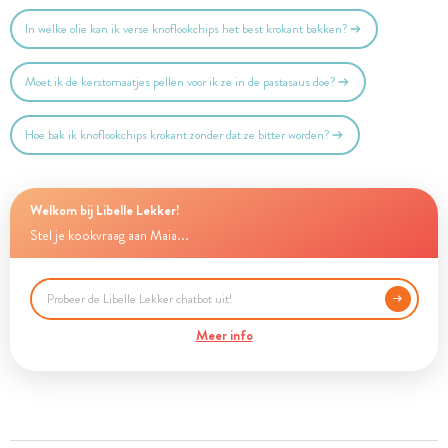
In welke olie kan ik verse knoflookchips het best krokant bakken?
Moet ik de kerstomaatjes pellen voor ik ze in de pastasaus doe?
Hoe bak ik knoflookchips krokant zonder dat ze bitter worden?
Welkom bij Libelle Lekker!
Stel je kookvraag aan Maia...
Meer info