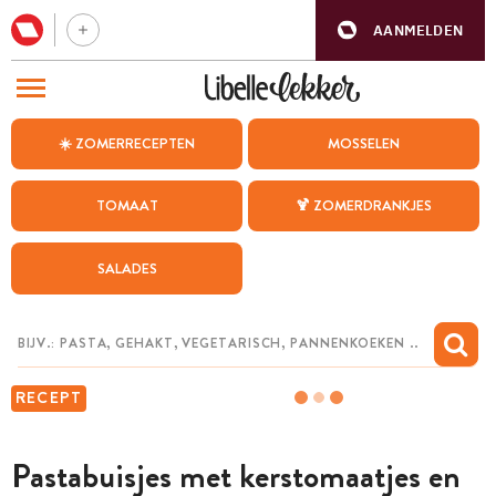
AANMELDEN
BEZOEK ONZE ANDERE WEBSITES
☀️ ZOMERRECEPTEN
MOSSELEN
RECEPTEN
TOMAAT
🍹 ZOMERDRANKJES
WEEKMENU
SALADES
CHAT MET MAIA
INSPIRATIE
MIJN BEWAARDE RECEPTEN
RECEPT
Pastabuisjes met kerstomaatjes en