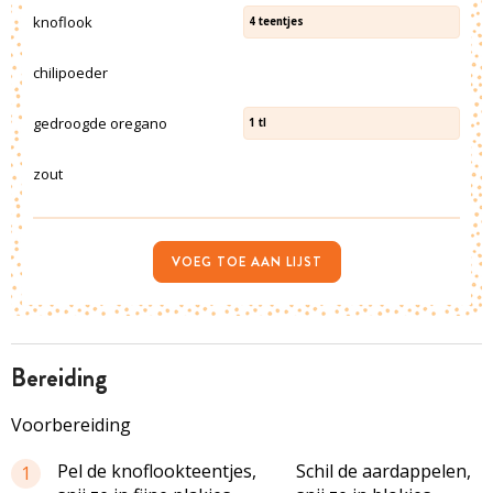
knoflook
4
teentjes
chilipoeder
gedroogde oregano
1
tl
zout
VOEG TOE AAN LIJST
bereiding
Voorbereiding
Pel de knoflookteentjes,
Schil de aardappelen,
1