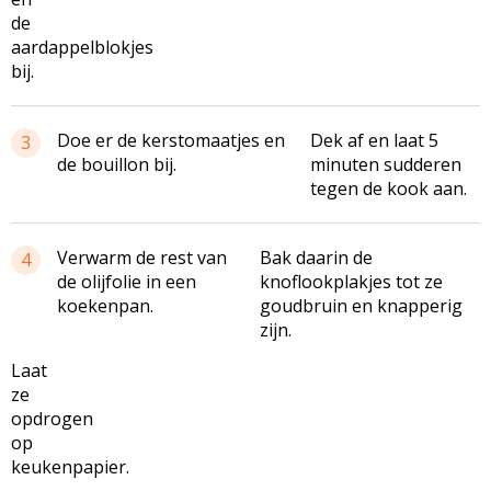
de
aardappelblokjes
bij.
Doe er de kerstomaatjes en
Dek af en laat 5
3
de bouillon bij.
minuten sudderen
tegen de kook aan.
Verwarm de rest van
Bak daarin de
4
de olijfolie in een
knoflookplakjes tot ze
koekenpan.
goudbruin en knapperig
zijn.
Laat
ze
opdrogen
op
keukenpapier.