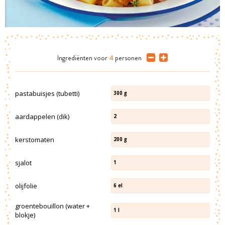
Ingrediënten
voor
4
personen
pastabuisjes (tubetti)
300
g
aardappelen (dik)
2
kerstomaten
200
g
sjalot
1
olijfolie
6
el
groentebouillon (water +
1
l
blokje)