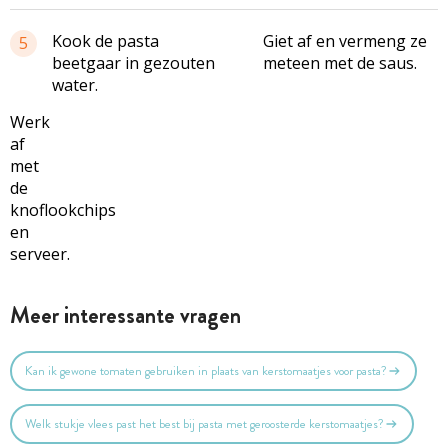
Kook de pasta
Giet af en vermeng ze
5
beetgaar in gezouten
meteen met de saus.
water.
Werk
af
met
de
knoflookchips
en
serveer.
Meer interessante vragen
Kan ik gewone tomaten gebruiken in plaats van kerstomaatjes voor pasta?
Welk stukje vlees past het best bij pasta met geroosterde kerstomaatjes?