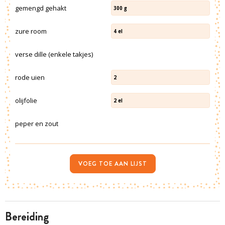
gemengd gehakt
300
g
zure room
4
el
verse dille (enkele takjes)
rode uien
2
olijfolie
2
el
peper en zout
VOEG TOE AAN LIJST
bereiding