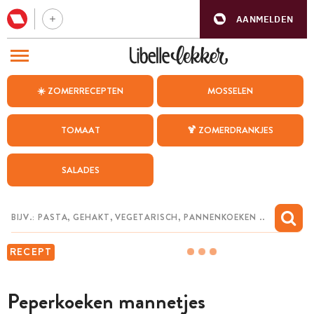
AANMELDEN
BEZOEK ONZE ANDERE WEBSITES
☀️ ZOMERRECEPTEN
MOSSELEN
RECEPTEN
TOMAAT
🍹 ZOMERDRANKJES
WEEKMENU
SALADES
CHAT MET MAIA
INSPIRATIE
MIJN BEWAARDE RECEPTEN
RECEPT
Peperkoeken mannetjes