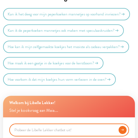
Kan ik het deeg voor mijn peperkoeken mannetjes op voorhand invriezen?
Kan ik de peperkoeken mannetjes ook maken met speculaaskruiden?
Hoe kan ik mijn zelfgemaakte koekjes het mooiste als cadeau verpakken?
Hoe maak ik een gaatje in de koekjes voor de kerstboom?
Hoe voorkom ik dat mijn koekjes hun vorm verliezen in de oven?
Welkom bij Libelle Lekker!
Stel je kookvraag aan Maia...