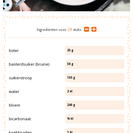
Ingrediënten
voor
28
stuks
boter
25
g
basterdsuiker (bruine)
50
g
suikerstroop
105
g
water
2
el
bloem
240
g
bicarbonaat
¾
kl
koekkruiden
1
kl