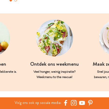
oen
Ontdek ons weekmenu
Maak z
ekkerste is.
Veel honger, weinig inspiratie?
Snel jou
Weekmenu to the rescue!
bewaren, 
Volg ons ook op sociale media: