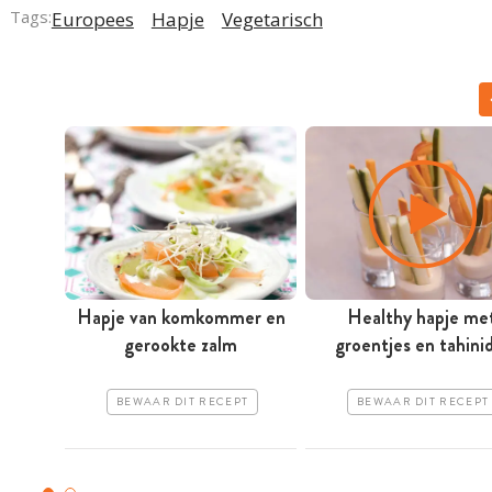
Tags:
Europees
Hapje
Vegetarisch
Hapje van komkommer en
Healthy hapje me
gerookte zalm
groentjes en tahini
BEWAAR DIT RECEPT
BEWAAR DIT RECEPT