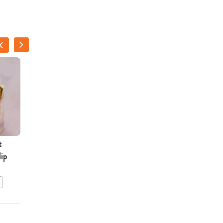
t
Croque-hapje met
dip
gerookte zalm en avocado
BEWAAR DIT RECEPT