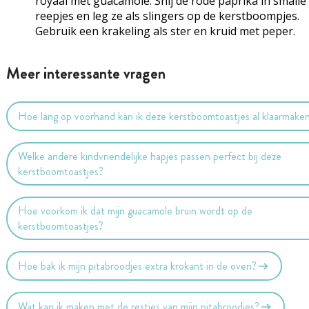
royaal met guacamole. Snij de rode paprika in smalle
reepjes en leg ze als slingers op de kerstboompjes.
Gebruik een krakeling als ster en kruid met peper.
Meer interessante vragen
Hoe lang op voorhand kan ik deze kerstboomtoastjes al klaarmake
Welke andere kindvriendelijke hapjes passen perfect bij deze
kerstboomtoastjes?
Hoe voorkom ik dat mijn guacamole bruin wordt op de
kerstboomtoastjes?
Hoe bak ik mijn pitabroodjes extra krokant in de oven?
Wat kan ik maken met de restjes van mijn pitabroodjes?