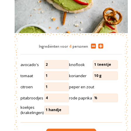
Ingrediënten
voor
4
personen
avocado's
knoflook
2
1
teentje
tomaat
koriander
1
10
g
citroen
peper en zout
1
pitabroodjes
rode paprika
4
½
koekjes
1
handje
(krakelingen)