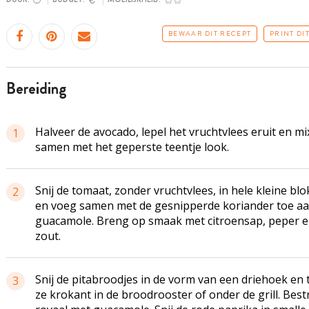
BEWAAR DIT RECEPT
PRINT DI
bereiding
Halveer de avocado, lepel het vruchtvlees eruit en mi
1
samen met het geperste teentje look.
Snij de tomaat, zonder vruchtvlees, in hele kleine blo
2
en voeg samen met de gesnipperde koriander toe aa
guacamole. Breng op smaak met citroensap, peper 
zout.
Snij de pitabroodjes in de vorm van een driehoek en 
3
ze krokant in de broodrooster of onder de grill. Bestr