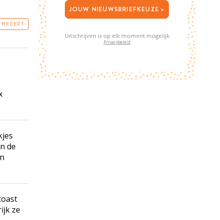
JOUW NIEUWSBRIEFKEUZE >
T RECEPT
Uitschrijven is op elk moment mogelijk
Privacybeleid
x
kjes
n de
en
toast
ijk ze