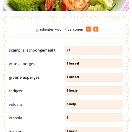
Ingrediënten
voor
4
personen
scampi's (schoongemaakt)
24
witte asperges
1
bussel
groene asperges
1
bussel
radijzen
1
bosje
veldsla
handje
kropsla
1
tuinkers
1
bakje