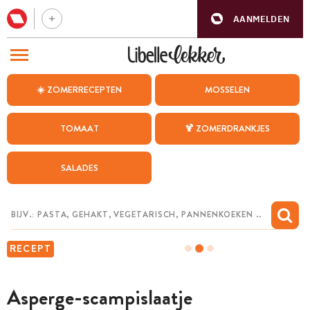
AANMELDEN
BEZOEK ONZE ANDERE WEBSITES
☀️ ZOMERRECEPTEN
MOSSELEN
RECEPTEN
TOMAAT
🍹 ZOMERDRANKJES
WEEKMENU
SALADES
CHAT MET MAIA
INSPIRATIE
MIJN BEWAARDE RECEPTEN
RECEPT
Asperge-scampislaatje