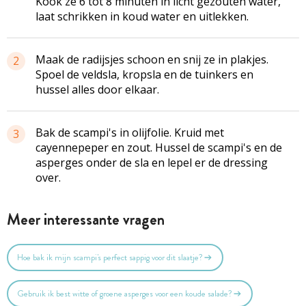
Kook ze 6 tot 8 minuten in licht gezouten water,
laat schrikken in koud water en uitlekken.
Maak de radijsjes schoon en snij ze in plakjes.
2
Spoel de veldsla, kropsla en de tuinkers en
hussel alles door elkaar.
Bak de scampi's in olijfolie. Kruid met
3
cayennepeper en zout. Hussel de scampi's en de
asperges onder de sla en lepel er de dressing
over.
Meer interessante vragen
Hoe bak ik mijn scampi's perfect sappig voor dit slaatje?
Gebruik ik best witte of groene asperges voor een koude salade?