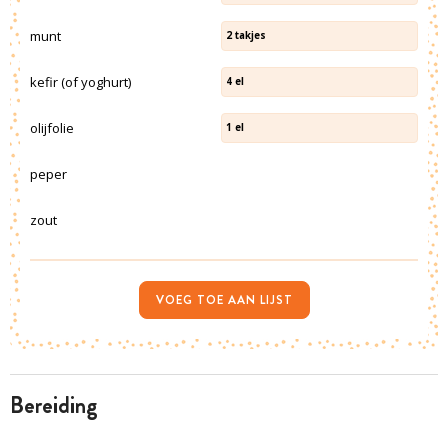
munt
2
takjes
kefir (of yoghurt)
4
el
olijfolie
1
el
peper
zout
VOEG TOE AAN LIJST
bereiding