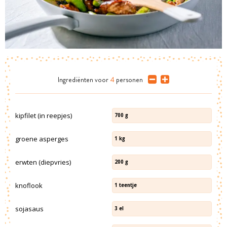
Ingrediënten
voor
4
personen
kipfilet (in reepjes)
700
g
groene asperges
1
kg
erwten (diepvries)
200
g
knoflook
1
teentje
sojasaus
3
el