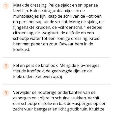
Maak de dressing. Pel de sjalot en snipper ze
1
heel fijn. Hak de dragonblaadjes en de
muntblaadjes fijn. Rasp de schil van de ¬citroen
en pers het sap uit de vrucht. Meng de sjalot, de
fijngehakte kruiden, de ¬citroenschil, 1 eetlepel
citroensap, de ¬yoghurt, de olijfolie en een
scheutje water tot een romige dressing. Kruid
hem met peper en zout. Bewaar hem in de
koelkast.
Pel en pers de knoflook. Meng de kip¬reepjes
2
met de knoflook, de gedroogde tijm en de
kipkruiden. Zet even opzij.
Verwijder de houterige onderkanten van de
3
asperges en snij ze in schuine stukken. Verhit
een scheutje olijfolie en bak de ¬asperges op een
zacht vuur beetgaar en licht goudbruin. Kruid ze