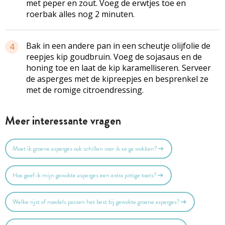
met peper en zout. Voeg de erwtjes toe en
roerbak alles nog 2 minuten.
Bak in een andere pan in een scheutje olijfolie de
4
reepjes kip goudbruin. Voeg de sojasaus en de
honing toe en laat de kip karamelliseren. Serveer
de asperges met de kipreepjes en besprenkel ze
met de romige citroendressing.
Meer interessante vragen
Moet ik groene asperges ook schillen voor ik ze ga wokken?
Hoe geef ik mijn gewokte asperges een extra pittige toets?
Welke rijst of noedels passen het best bij gewokte groene asperges?