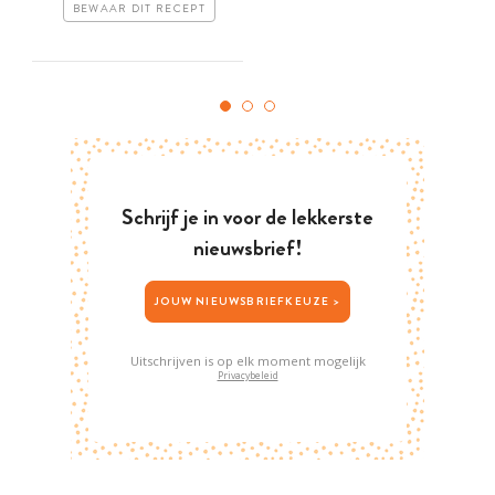
BEWAAR DIT RECEPT
Schrijf je in voor de lekkerste
nieuwsbrief!
JOUW NIEUWSBRIEFKEUZE >
Uitschrijven is op elk moment mogelijk
Privacybeleid