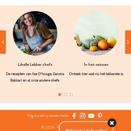
Libelle Lekker chefs
In het seizoen
De recepten van Ilse D’hooge, Sandra
Ontdek hier wat nú het lekkerste is.
Bekkari en al onze andere chefs.
Volg ons ook op sociale media:
© 2026 - Roularta Media Group
Welkom bij Libelle Lekker!