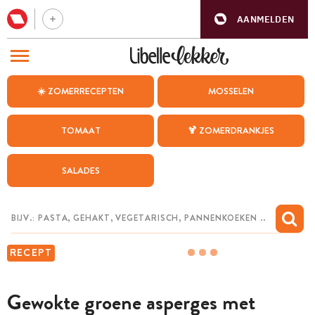
AANMELDEN
BEZOEK ONZE ANDERE WEBSITES
☀️ ZOMERRECEPTEN
MOSSELEN
RECEPTEN
TOMAAT
🍹 ZOMERDRANKJES
WEEKMENU
SALADES
CHAT MET MAIA
INSPIRATIE
MIJN BEWAARDE RECEPTEN
RECEPT
Gewokte groene asperges met