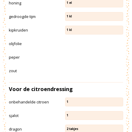
honing
1
el
gedroogde tijm
1
kl
kipkruiden
1
kl
olijfolie
peper
zout
Voor de citroendressing
onbehandelde citroen
1
sjalot
1
dragon
2
takjes