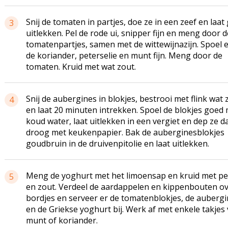
Snij de tomaten in partjes, doe ze in een zeef en laat
3
uitlekken. Pel de rode ui, snipper fijn en meng door d
tomatenpartjes, samen met de wittewijnazijn. Spoel e
de koriander, peterselie en munt fijn. Meng door de
tomaten. Kruid met wat zout.
Snij de aubergines in blokjes, bestrooi met flink wat 
4
en laat 20 minuten intrekken. Spoel de blokjes goed
koud water, laat uitlekken in een vergiet en dep ze 
droog met keukenpapier. Bak de auberginesblokjes
goudbruin in de druivenpitolie en laat uitlekken.
Meng de yoghurt met het limoensap en kruid met p
5
en zout. Verdeel de aardappelen en kippenbouten o
bordjes en serveer er de tomatenblokjes, de auberg
en de Griekse yoghurt bij. Werk af met enkele takjes
munt of koriander.