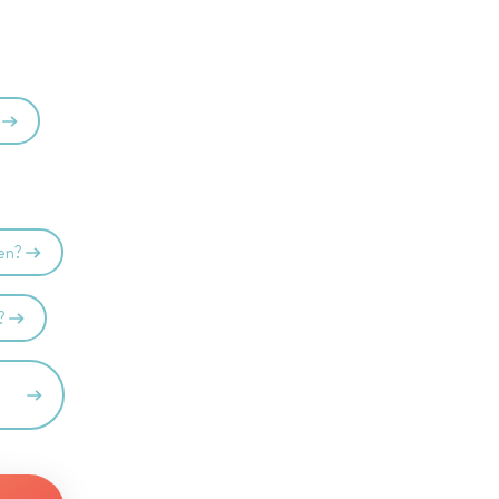
ken?
?