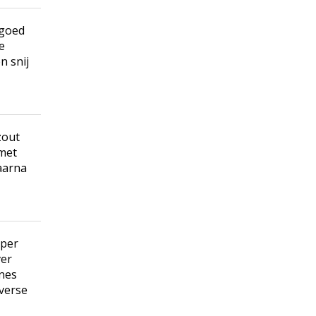
 goed
e
n snij
zout
 met
daarna
eper
ver
ines
 verse