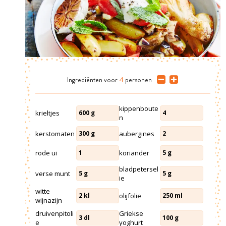
Ingrediënten
voor
4
personen
kippenboute
krieltjes
600
g
4
n
kerstomaten
aubergines
300
g
2
rode ui
koriander
1
5
g
bladpetersel
verse munt
5
g
5
g
ie
witte
olijfolie
2
kl
250
ml
wijnazijn
druivenpitoli
Griekse
3
dl
100
g
e
yoghurt