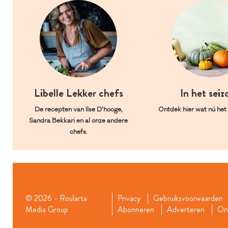
Libelle Lekker chefs
In het seiz
De recepten van Ilse D’hooge,
Ontdek hier wat nú het l
Sandra Bekkari en al onze andere
chefs.
© 2026 - Roularta
Privacy
Gebruiksvoorwaarden
Media Group
Abonneren
Adverteren
Onz