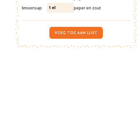
limoensap
peper en zout
1
el
VOEG TOE AAN LIJST