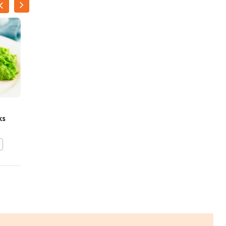
t
Lamskoteletjes met
ks
ovenaardappeltjes en
venkelsalade
BEWAAR DIT RECEPT