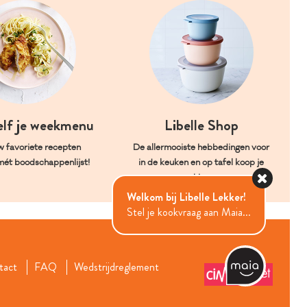
elf je weekmenu
Libelle Shop
w favoriete recepten
De allermooiste hebbedingen voor
mét boodschappenlijst!
in de keuken en op tafel koop je
hier.
Welkom bij Libelle Lekker!
Stel je kookvraag aan Maia...
tact
FAQ
Wedstrijdreglement