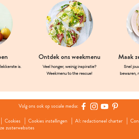
oen
Ontdek ons weekmenu
Maak z
ekkerste is.
Veel honger, weinig inspiratie?
Snel jou
Weekmenu to the rescue!
bewaren, 
Volg ons ook op sociale media:
Cookies
Cookies instellingen
AI: redactioneel charter
Con
e zusterwebsites