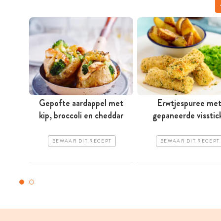
Gepofte aardappel met
Erwtjespuree me
kip, broccoli en cheddar
gepaneerde visstic
BEWAAR DIT RECEPT
BEWAAR DIT RECEPT