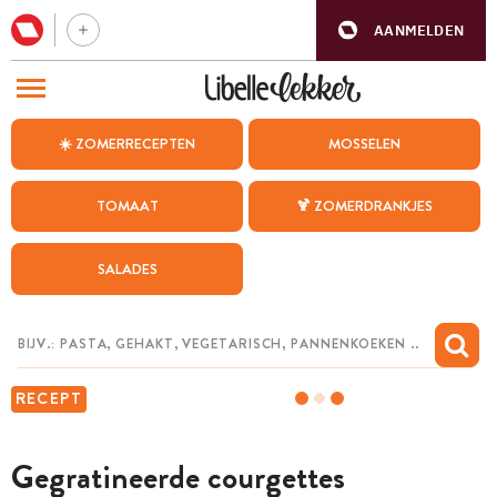
AANMELDEN
BEZOEK ONZE ANDERE WEBSITES
☀️ ZOMERRECEPTEN
MOSSELEN
RECEPTEN
TOMAAT
🍹 ZOMERDRANKJES
WEEKMENU
SALADES
CHAT MET MAIA
INSPIRATIE
MIJN BEWAARDE RECEPTEN
RECEPT
Gegratineerde courgettes