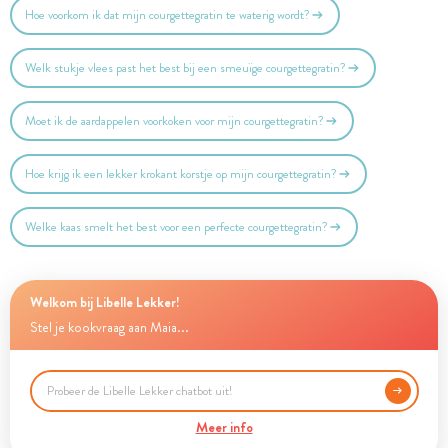
Hoe voorkom ik dat mijn courgettegratin te waterig wordt?
Welk stukje vlees past het best bij een smeuïge courgettegratin?
Moet ik de aardappelen voorkoken voor mijn courgettegratin?
Hoe krijg ik een lekker krokant korstje op mijn courgettegratin?
Welke kaas smelt het best voor een perfecte courgettegratin?
Welkom bij Libelle Lekker!
Stel je kookvraag aan Maia...
Meer info