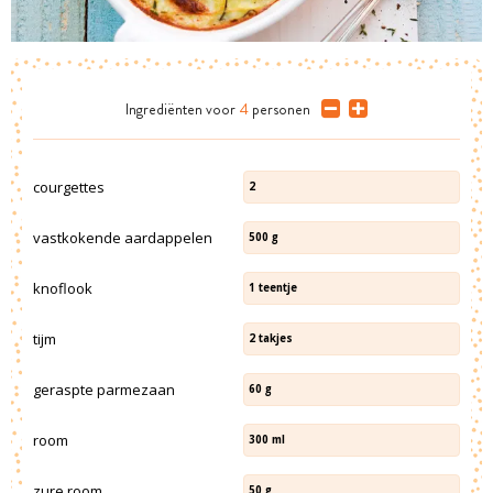
Ingrediënten
voor
4
personen
courgettes
2
vastkokende aardappelen
500
g
knoflook
1
teentje
tijm
2
takjes
geraspte parmezaan
60
g
room
300
ml
zure room
50
g