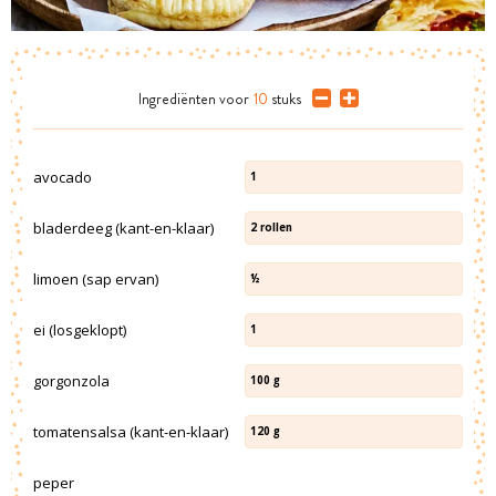
Ingrediënten
voor
10
stuks
avocado
1
bladerdeeg (kant-en-klaar)
2
rollen
limoen (sap ervan)
½
ei (losgeklopt)
1
gorgonzola
100
g
tomatensalsa (kant-en-klaar)
120
g
peper