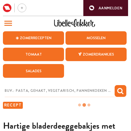
AANMELDEN
BEZOEK ONZE ANDERE WEBSITES
☀️ ZOMERRECEPTEN
MOSSELEN
RECEPTEN
TOMAAT
🍹 ZOMERDRANKJES
WEEKMENU
SALADES
CHAT MET MAIA
INSPIRATIE
MIJN BEWAARDE RECEPTEN
RECEPT
Hartige bladerdeeggebakjes met