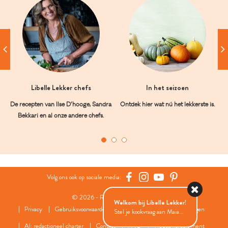
Libelle Lekker chefs
In het seizoen
De recepten van Ilse D’hooge, Sandra
Ontdek hier wat nú het lekkerste is.
Bekkari en al onze andere chefs.
Volg ons ook op sociale media:
© 2026 - Roularta Media Group
Welkom bij Libelle Lekker!
Privacy
Gebruiksvoorwaarden
Cookies
Cookies instellingen
Stel je kookvraag aan Maia...
AI: redactioneel charter
Contact
FAQ
Wedstrijdreglement