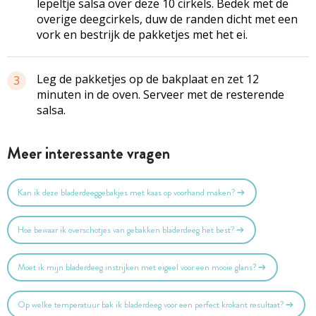
lepeltje salsa over deze 10 cirkels. Bedek met de
overige deegcirkels, duw de randen dicht met een
vork en bestrijk de pakketjes met het ei.
Leg de pakketjes op de bakplaat en zet 12
3
minuten in de oven. Serveer met de resterende
salsa.
Meer interessante vragen
Kan ik deze bladerdeeggebakjes met kaas op voorhand maken?
Hoe bewaar ik overschotjes van gebakken bladerdeeg het best?
Moet ik mijn bladerdeeg instrijken met eigeel voor een mooie glans?
Op welke temperatuur bak ik bladerdeeg voor een perfect krokant resultaat?