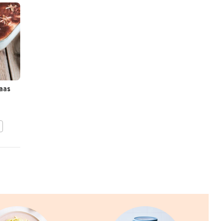
aas
Petit beurre-terrine met
chocolade
BEWAAR DIT RECEPT