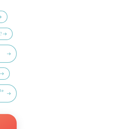
t?
 te