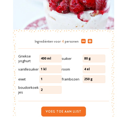
Ingrediënten
voor
4
personen
Griekse
suiker
400
ml
80
g
yoghurt
vanillesuiker
room
1
kl
4
el
eiwit
frambozen
1
250
g
boudoirkoek
2
jes
VOEG TOE AAN LIJST