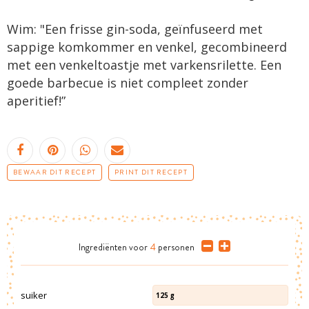
Wim: "Een frisse gin-soda, geïnfuseerd met
sappige komkommer en venkel, gecombineerd
met een venkeltoastje met varkensrilette. Een
goede barbecue is niet compleet zonder
aperitief!”
BEWAAR DIT RECEPT
PRINT DIT RECEPT
Ingrediënten
voor
4
personen
suiker
125
g