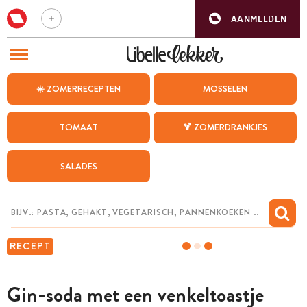
AANMELDEN
BEZOEK ONZE ANDERE WEBSITES
☀️ ZOMERRECEPTEN
MOSSELEN
RECEPTEN
TOMAAT
🍹 ZOMERDRANKJES
WEEKMENU
SALADES
CHAT MET MAIA
INSPIRATIE
MIJN BEWAARDE RECEPTEN
RECEPT
Gin-soda met een venkeltoastje