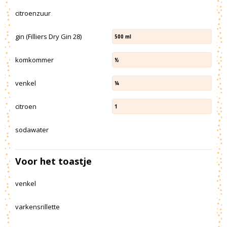
citroenzuur
gin (Filliers Dry Gin 28)
500
ml
komkommer
½
venkel
¼
citroen
1
sodawater
Voor het toastje
venkel
varkensrillette