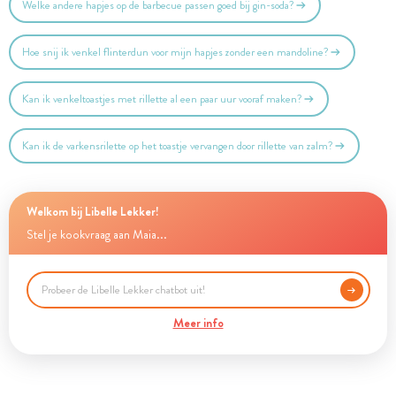
Welke andere hapjes op de barbecue passen goed bij gin-soda?
Hoe snij ik venkel flinterdun voor mijn hapjes zonder een mandoline?
Kan ik venkeltoastjes met rillette al een paar uur vooraf maken?
Kan ik de varkensrilette op het toastje vervangen door rillette van zalm?
Welkom bij Libelle Lekker!
Stel je kookvraag aan Maia...
Meer info