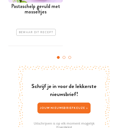
Pastaschelp gevuld met
mosseltjes
g
BEWAAR DIT RECEPT
Schrijf je in voor de lekkerste
nieuwsbrief!
JOUW NIEUWSBRIEFKEUZE >
Uitschrijven is op elk moment mogelijk
Privacybeleid