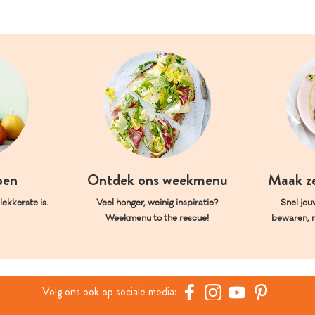
oen
Ontdek ons weekmenu
Maak z
ekkerste is.
Veel honger, weinig inspiratie?
Snel jou
Weekmenu to the rescue!
bewaren, 
Volg ons ook op sociale media: