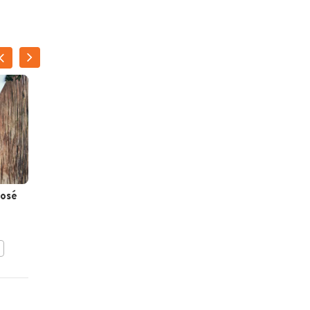
rosé
Rumcocktail in een
watermeloen
BEWAAR DIT RECEPT