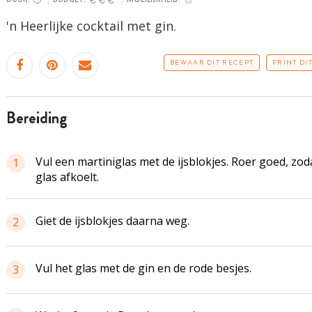
'n Heerlijke cocktail met gin.
BEWAAR DIT RECEPT
PRINT DI
bereiding
Vul een martiniglas met de ijsblokjes. Roer goed, zod
1
glas afkoelt.
Giet de ijsblokjes daarna weg.
2
Vul het glas met de gin en de rode besjes.
3