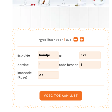
Ingrediënten
voor
1
stuk
ijsblokje
gin
handje
5
cl
aardbei
rode bessen
1
5
limonade
2
dl
(Rose)
VOEG TOE AAN LIJST