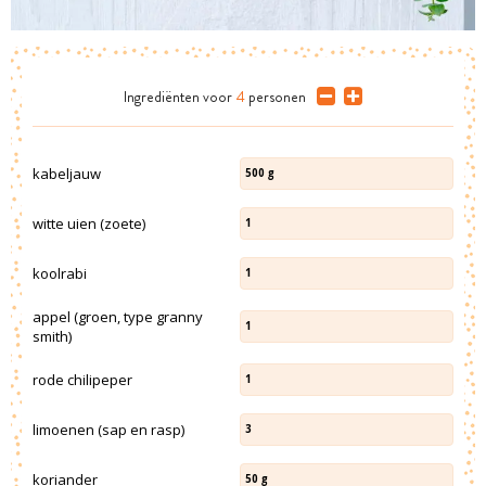
Ingrediënten
voor
4
personen
kabeljauw
500
g
witte uien (zoete)
1
koolrabi
1
appel (groen, type granny
1
smith)
rode chilipeper
1
limoenen (sap en rasp)
3
koriander
50
g