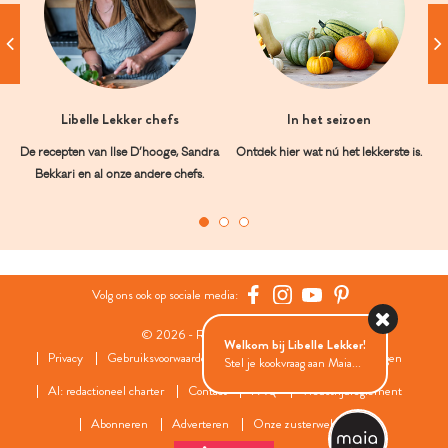
Libelle Lekker chefs
In het seizoen
De recepten van Ilse D’hooge, Sandra
Ontdek hier wat nú het lekkerste is.
Bekkari en al onze andere chefs.
Volg ons ook op sociale media:
© 2026 - Roularta Media Group
Welkom bij Libelle Lekker!
Privacy
Gebruiksvoorwaarden
Cookies
Cookies instellingen
Stel je kookvraag aan Maia...
AI: redactioneel charter
Contact
FAQ
Wedstrijdreglement
Abonneren
Adverteren
Onze zusterwebsites