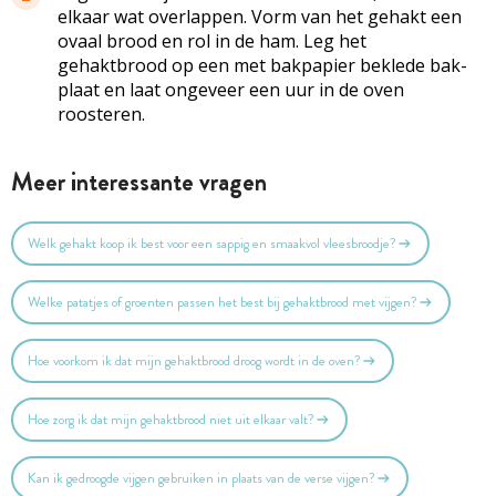
elkaar wat overlappen. Vorm van het gehakt een
ovaal brood en rol in de ham. Leg het
gehaktbrood op een met bakpapier beklede bak­
plaat en laat ongeveer een uur in de oven
roosteren.
Meer interessante vragen
Welk gehakt koop ik best voor een sappig en smaakvol vleesbroodje?
Welke patatjes of groenten passen het best bij gehaktbrood met vijgen?
Hoe voorkom ik dat mijn gehaktbrood droog wordt in de oven?
Hoe zorg ik dat mijn gehaktbrood niet uit elkaar valt?
Kan ik gedroogde vijgen gebruiken in plaats van de verse vijgen?