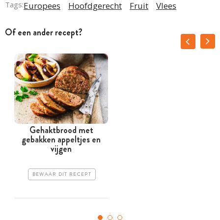
Tags:
Europees
Hoofdgerecht
Fruit
Vlees
Of een ander recept?
Gehaktbrood met
gebakken appeltjes en
vijgen
BEWAAR DIT RECEPT