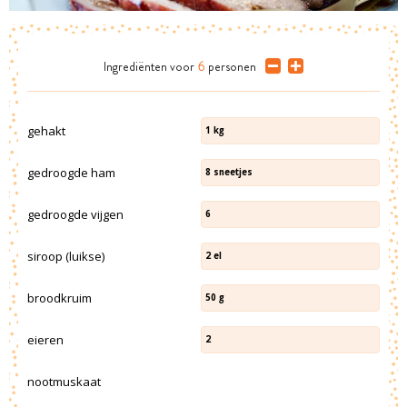
Ingrediënten
voor
6
personen
gehakt
1
kg
gedroogde ham
8
sneetjes
gedroogde vijgen
6
siroop (luikse)
2
el
broodkruim
50
g
eieren
2
nootmuskaat