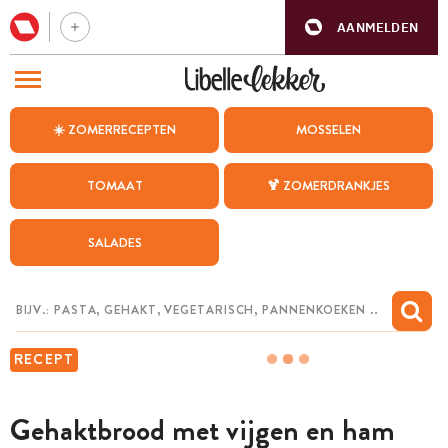
AANMELDEN
BEZOEK ONZE ANDERE WEBSITES
☀️ ZOMERRECEPTEN
MOSSELEN
RECEPTEN
TOMAAT
🍹 ZOMERDRANKJES
WEEKMENU
SALADES
CHAT MET MAIA
INSPIRATIE
MIJN BEWAARDE RECEPTEN
RECEPT
Gehaktbrood met vijgen en ham