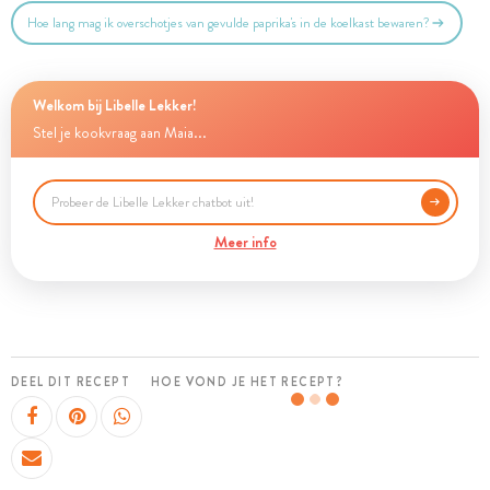
Hoe lang mag ik overschotjes van gevulde paprika's in de koelkast bewaren?
Welkom bij Libelle Lekker!
Stel je kookvraag aan Maia...
Meer info
DEEL DIT RECEPT
HOE VOND JE HET RECEPT?