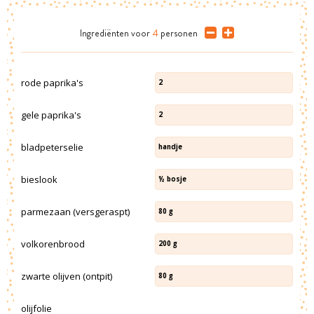
Ingrediënten
voor
4
personen
rode paprika's
2
gele paprika's
2
bladpeterselie
handje
bieslook
½
bosje
parmezaan (versgeraspt)
80
g
volkorenbrood
200
g
zwarte olijven (ontpit)
80
g
olijfolie