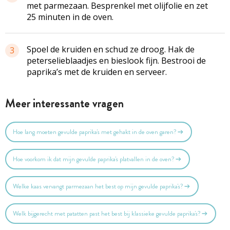
met parmezaan. Besprenkel met olijfolie en zet
25 minuten in de oven.
Spoel de kruiden en schud ze droog. Hak de
3
peterselieblaadjes en bieslook fijn. Bestrooi de
paprika’s met de kruiden en serveer.
Meer interessante vragen
Hoe lang moeten gevulde paprika's met gehakt in de oven garen?
Hoe voorkom ik dat mijn gevulde paprika's platvallen in de oven?
Welke kaas vervangt parmezaan het best op mijn gevulde paprika's?
Welk bijgerecht met patatten past het best bij klassieke gevulde paprika's?