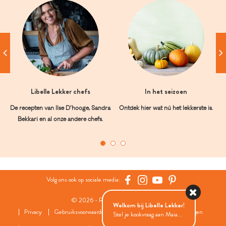
Libelle Lekker chefs
In het seizoen
De recepten van Ilse D’hooge, Sandra
Ontdek hier wat nú het lekkerste is.
Bekkari en al onze andere chefs.
Volg ons ook op sociale media:
© 2026 - Roularta Media Group
Welkom bij Libelle Lekker!
Privacy
Gebruiksvoorwaarden
Cookies
Cookies instellingen
Stel je kookvraag aan Maia...