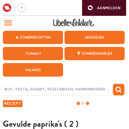
AANMELDEN
BEZOEK ONZE ANDERE WEBSITES
☀️ ZOMERRECEPTEN
MOSSELEN
RECEPTEN
TOMAAT
🍹 ZOMERDRANKJES
WEEKMENU
SALADES
CHAT MET MAIA
INSPIRATIE
MIJN BEWAARDE RECEPTEN
RECEPT
Gevulde paprika's ( 2 )