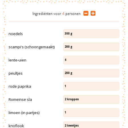
Ingrediënten
voor
4
personen
noedels
300
g
scampi's (schoongemaakt)
200
g
lente-uien
4
peultjes
200
g
rode paprika
1
Romeinse sla
2
kroppen
limoen (in partjes)
1
knoflook
2
teentjes