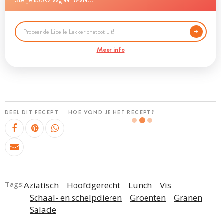
Stel je kookvraag aan Maia...
Meer info
DEEL DIT RECEPT
HOE VOND JE HET RECEPT?
Tags:
Aziatisch
Hoofdgerecht
Lunch
Vis
Schaal- en schelpdieren
Groenten
Granen
Salade