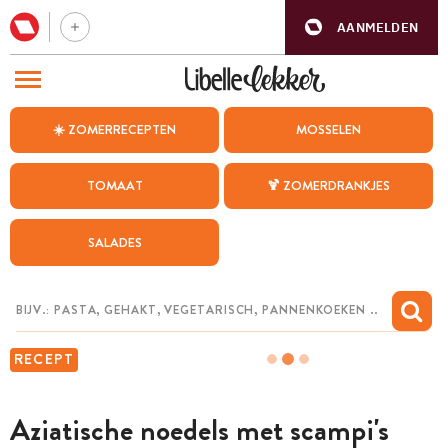
AANMELDEN
BEZOEK ONZE ANDERE WEBSITES
☀️ ZOMERRECEPTEN
MOSSELEN
RECEPTEN
TOMAAT
🍹 ZOMERDRANKJES
WEEKMENU
SALADES
CHAT MET MAIA
INSPIRATIE
MIJN BEWAARDE RECEPTEN
RECEPT
Aziatische noedels met scampi's