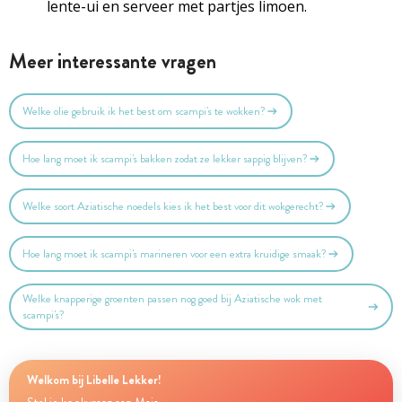
lente-ui en serveer met partjes limoen.
Meer interessante vragen
Welke olie gebruik ik het best om scampi's te wokken?
Hoe lang moet ik scampi's bakken zodat ze lekker sappig blijven?
Welke soort Aziatische noedels kies ik het best voor dit wokgerecht?
Hoe lang moet ik scampi's marineren voor een extra kruidige smaak?
Welke knapperige groenten passen nog goed bij Aziatische wok met
scampi's?
Welkom bij Libelle Lekker!