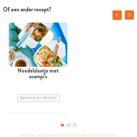
Of een ander recept?
Noedelslaatje met
A
scampi's
BEWAAR DIT RECEPT