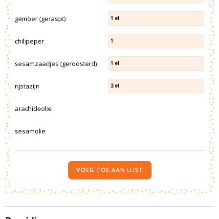
gember (geraspt)
1
el
chilipeper
1
sesamzaadjes (geroosterd)
1
el
rijstazijn
2
el
arachideolie
sesamolie
VOEG TOE AAN LIJST