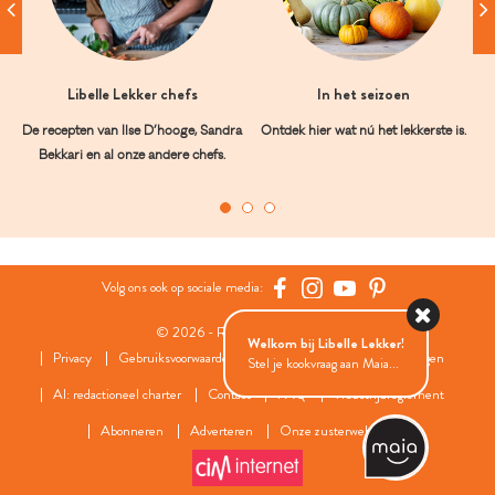
Libelle Lekker chefs
In het seizoen
De recepten van Ilse D’hooge, Sandra
Ontdek hier wat nú het lekkerste is.
Bekkari en al onze andere chefs.
Volg ons ook op sociale media:
© 2026 - Roularta Media Group
Welkom bij Libelle Lekker!
Privacy
Gebruiksvoorwaarden
Cookies
Cookies instellingen
Stel je kookvraag aan Maia...
AI: redactioneel charter
Contact
FAQ
Wedstrijdreglement
Abonneren
Adverteren
Onze zusterwebsites