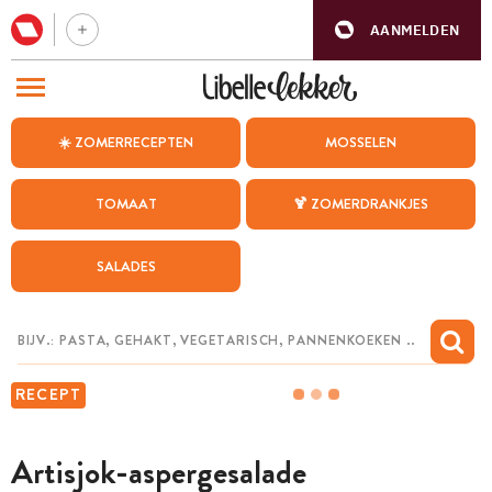
AANMELDEN
BEZOEK ONZE ANDERE WEBSITES
☀️ ZOMERRECEPTEN
MOSSELEN
RECEPTEN
TOMAAT
🍹 ZOMERDRANKJES
WEEKMENU
SALADES
CHAT MET MAIA
INSPIRATIE
MIJN BEWAARDE RECEPTEN
RECEPT
Artisjok-aspergesalade