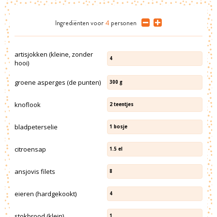
Ingrediënten
voor
4
personen
artisjokken (kleine, zonder
4
hooi)
groene asperges (de punten)
300
g
knoflook
2
teentjes
bladpeterselie
1
bosje
citroensap
1.5
el
ansjovis filets
8
eieren (hardgekookt)
4
stokbrood (klein)
1