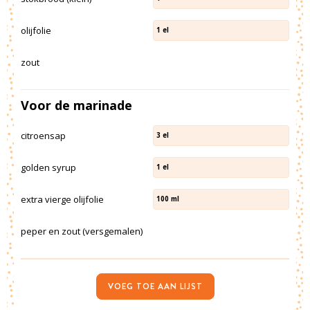
olijfolie
1
el
zout
Voor de marinade
citroensap
3
el
golden syrup
1
el
extra vierge olijfolie
100
ml
peper en zout (versgemalen)
VOEG TOE AAN LIJST