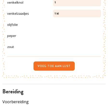
venkelknol
1
venkelzaadjes
1
kl
olijfolie
peper
zout
VOEG TOE AAN LIJST
bereiding
Voorbereiding