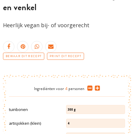
en venkel
Heerlijk vegan bij- of voorgerecht
BEWAAR DIT RECEPT
PRINT DIT RECEPT
Ingrediënten
voor
4
personen
tuinbonen
300
g
artisjokken (klein)
4