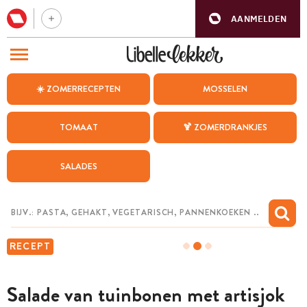
AANMELDEN
BEZOEK ONZE ANDERE WEBSITES
☀️ ZOMERRECEPTEN
MOSSELEN
RECEPTEN
TOMAAT
🍹 ZOMERDRANKJES
WEEKMENU
SALADES
CHAT MET MAIA
INSPIRATIE
MIJN BEWAARDE RECEPTEN
RECEPT
Salade van tuinbonen met artisjok