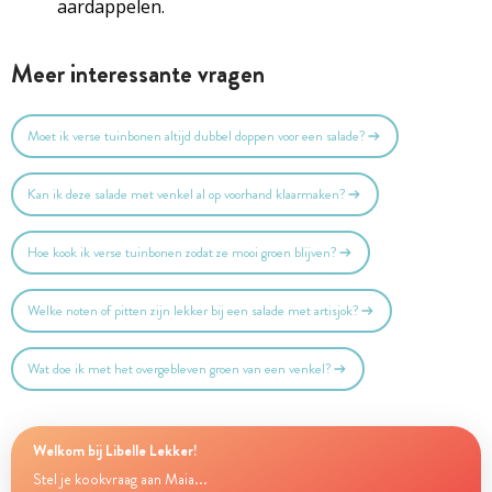
aardappelen.
Meer interessante vragen
Moet ik verse tuinbonen altijd dubbel doppen voor een salade?
Kan ik deze salade met venkel al op voorhand klaarmaken?
Hoe kook ik verse tuinbonen zodat ze mooi groen blijven?
Welke noten of pitten zijn lekker bij een salade met artisjok?
Wat doe ik met het overgebleven groen van een venkel?
Welkom bij Libelle Lekker!
Stel je kookvraag aan Maia...