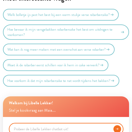
Welk bolletje ijs past het best bij een warm stukje verse rabarbercake?
Hoe bewaar ik mijn versgebakken rabarbercake het best om uitdrogen te
voorkomen?
Wat kan ik nog meer maken met een overschot aan verse rabarber?
Moet ik de rabarber eerst schillen voor ik hem in cake verwerk?
Hoe voorkom ik dat mijn rabarbercake te nat wordt tijdens het bakken?
Welkom bij Libelle Lekker!
Stel je kookvraag aan Maia...