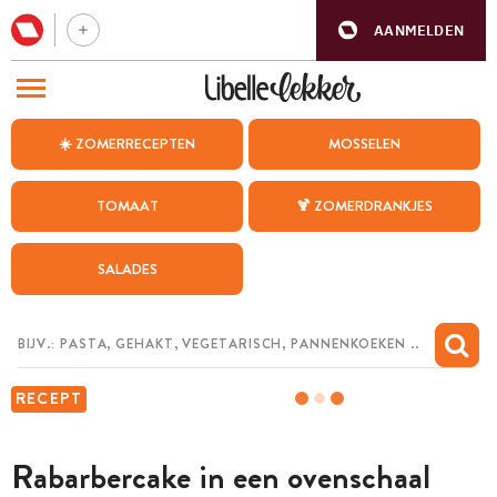
AANMELDEN
BEZOEK ONZE ANDERE WEBSITES
☀️ ZOMERRECEPTEN
MOSSELEN
RECEPTEN
TOMAAT
🍹 ZOMERDRANKJES
WEEKMENU
SALADES
CHAT MET MAIA
INSPIRATIE
MIJN BEWAARDE RECEPTEN
RECEPT
Rabarbercake in een ovenschaal