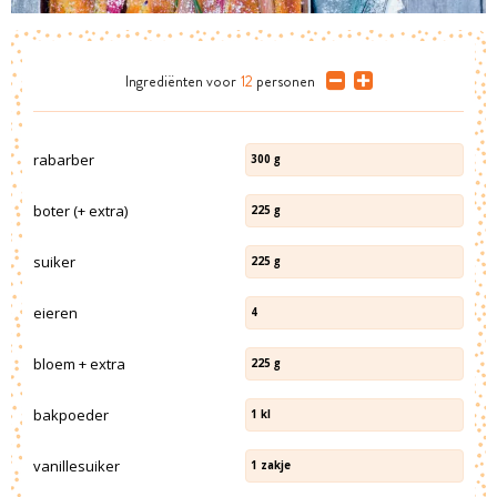
Ingrediënten
voor
12
personen
rabarber
300
g
boter (+ extra)
225
g
suiker
225
g
eieren
4
bloem + extra
225
g
bakpoeder
1
kl
vanillesuiker
1
zakje