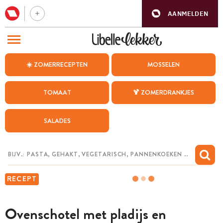
AANMELDEN
BEZOEK ONZE ANDERE WEBSITES
☀️ ZOMERRECEPTEN
MOSSELEN
RECEPTEN
TOMAAT
🍹 ZOMERDRANKJES
WEEKMENU
SALADES
CHAT MET MAIA
INSPIRATIE
MIJN BEWAARDE RECEPTEN
RECEPT
Ovenschotel met pladijs en