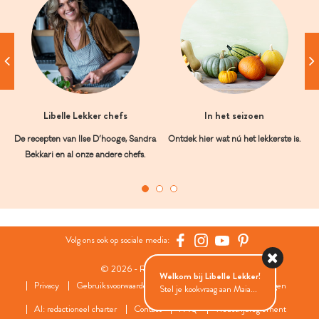
Libelle Lekker chefs
In het seizoen
De recepten van Ilse D’hooge, Sandra
Ontdek hier wat nú het lekkerste is.
Bekkari en al onze andere chefs.
Volg ons ook op sociale media:
© 2026 - Roularta Media Group
Welkom bij Libelle Lekker!
Privacy
Gebruiksvoorwaarden
Cookies
Cookies instellingen
Stel je kookvraag aan Maia...
AI: redactioneel charter
Contact
FAQ
Wedstrijdreglement