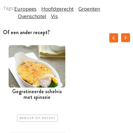
Tags:
Europees
Hoofdgerecht
Groenten
Ovenschotel
Vis
Of een ander recept?
Gegratineerde schelvis
met spinazie
c
BEWAAR DIT RECEPT