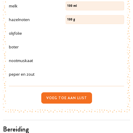
melk
100
ml
hazelnoten
100
g
olijfolie
boter
nootmuskaat
peper en zout
VOEG TOE AAN LIJST
bereiding