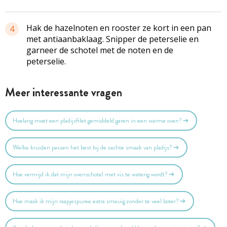
Hak de hazelnoten en rooster ze kort in een pan
4
met antiaanbaklaag. Snipper de peterselie en
garneer de schotel met de noten en de
peterselie.
Meer interessante vragen
Hoelang moet een pladijsfilet gemiddeld garen in een warme oven?
Welke kruiden passen het best bij de zachte smaak van pladijs?
Hoe vermijd ik dat mijn ovenschotel met vis te waterig wordt?
Hoe maak ik mijn raapjespuree extra smeuïg zonder te veel boter?