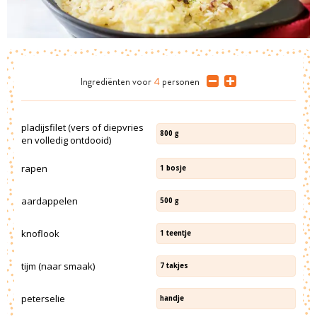
Ingrediënten
voor
4
personen
pladijsfilet (vers of diepvries
800
g
en volledig ontdooid)
rapen
1
bosje
aardappelen
500
g
knoflook
1
teentje
tijm (naar smaak)
7
takjes
peterselie
handje