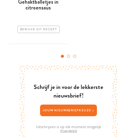
Gehaktballetjes in
F
citroensaus
BEWAAR DIT RECEPT
Schrijf je in voor de lekkerste
nieuwsbrief!
JOUW NIEUWSBRIEFKEUZE >
Uitschrijven is op elk moment mogelijk
Privacybeleid