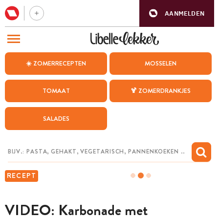
AANMELDEN
BEZOEK ONZE ANDERE WEBSITES
☀️ ZOMERRECEPTEN
MOSSELEN
RECEPTEN
TOMAAT
🍹 ZOMERDRANKJES
WEEKMENU
SALADES
CHAT MET MAIA
INSPIRATIE
MIJN BEWAARDE RECEPTEN
RECEPT
VIDEO: Karbonade met