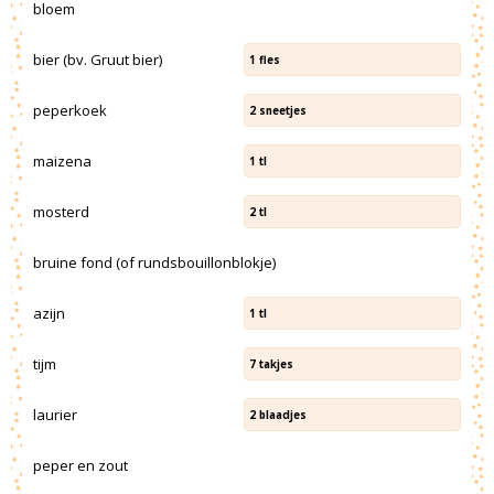
bloem
bier (bv. Gruut bier)
1
fles
peperkoek
2
sneetjes
maizena
1
tl
mosterd
2
tl
bruine fond (of rundsbouillonblokje)
azijn
1
tl
tijm
7
takjes
laurier
2
blaadjes
peper en zout