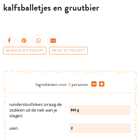
kalfsballetjes en gruutbier
BEWAAR DIT RECEPT
PRINT DIT RECEPT
Ingrediënten
voor
4
personen
runderstoofvlees (vraag de
stukken uit de nek aan je
800
g
slager)
uien
2