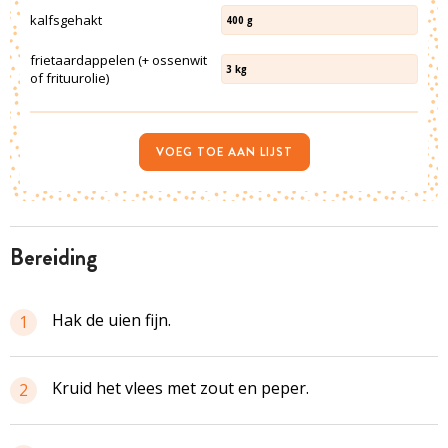
kalfsgehakt
400
g
frietaardappelen (+ ossenwit
3
kg
of frituurolie)
VOEG TOE AAN LIJST
bereiding
Hak de uien fijn.
1
Kruid het vlees met zout en peper.
2