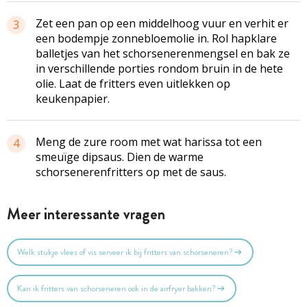
Zet een pan op een middelhoog vuur en verhit er
3
een bodempje zonnebloemolie in. Rol hapklare
balletjes van het schorsenerenmengsel en bak ze
in verschillende porties rondom bruin in de hete
olie. Laat de fritters even uitlekken op
keukenpapier.
Meng de zure room met wat harissa tot een
4
smeuïge dipsaus. Dien de warme
schorsenerenfritters op met de saus.
Meer interessante vragen
Welk stukje vlees of vis serveer ik bij fritters van schorseneren?
Kan ik fritters van schorseneren ook in de airfryer bakken?