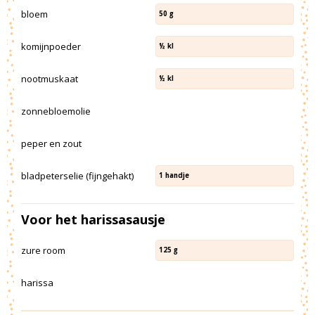
bloem
50
g
komijnpoeder
½
kl
nootmuskaat
½
kl
zonnebloemolie
peper en zout
bladpeterselie (fijngehakt)
1
handje
Voor het harissasausje
zure room
125
g
harissa