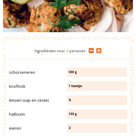
Ingrediënten
voor
4
personen
schorseneren
500
g
knoflook
1
teentje
limoen (sap en zeste)
½
halloumi
150
g
eieren
2