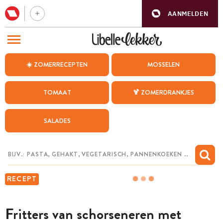
AANMELDEN
BEZOEK ONZE ANDERE WEBSITES
☀️ ZOMERRECEPTEN
MOSSELEN
RECEPTEN
TOMAAT
🍹 ZOMERDRANKJES
WEEKMENU
SALADES
CHAT MET MAIA
INSPIRATIE
MIJN BEWAARDE RECEPTEN
RECEPT
Fritters van schorseneren met