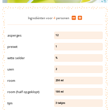
Ingrediënten
voor
4
personen
asperges
12
preiwit
1
witte selder
½
uien
2
room
250
ml
room (half opgeklopt)
100
ml
tijm
3
takjes