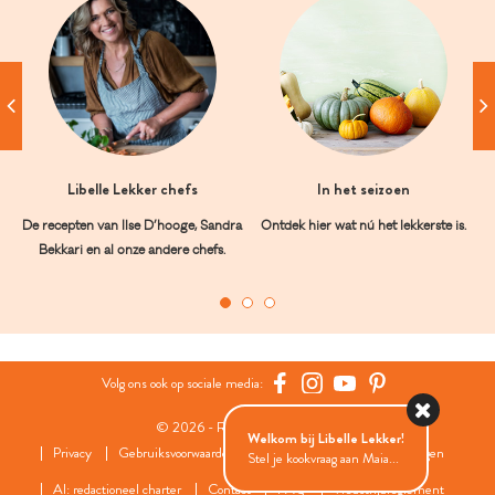
Libelle Lekker chefs
In het seizoen
De recepten van Ilse D’hooge, Sandra
Ontdek hier wat nú het lekkerste is.
Bekkari en al onze andere chefs.
Volg ons ook op sociale media:
© 2026 - Roularta Media Group
Welkom bij Libelle Lekker!
Privacy
Gebruiksvoorwaarden
Cookies
Cookies instellingen
Stel je kookvraag aan Maia...
AI: redactioneel charter
Contact
FAQ
Wedstrijdreglement