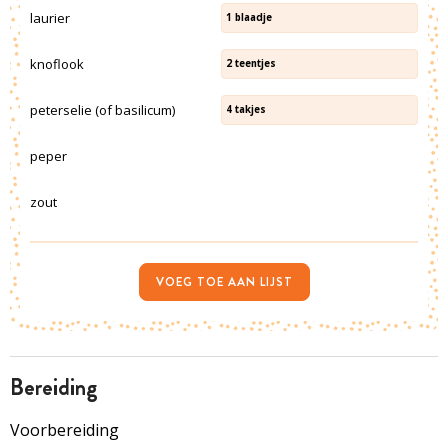
laurier
1
blaadje
knoflook
2
teentjes
peterselie (of basilicum)
4
takjes
peper
zout
VOEG TOE AAN LIJST
bereiding
Voorbereiding