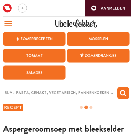
AANMELDEN
BEZOEK ONZE ANDERE WEBSITES
☀️ ZOMERRECEPTEN
MOSSELEN
RECEPTEN
TOMAAT
🍹 ZOMERDRANKJES
WEEKMENU
SALADES
CHAT MET MAIA
INSPIRATIE
MIJN BEWAARDE RECEPTEN
RECEPT
Aspergeroomsoep met bleekselder