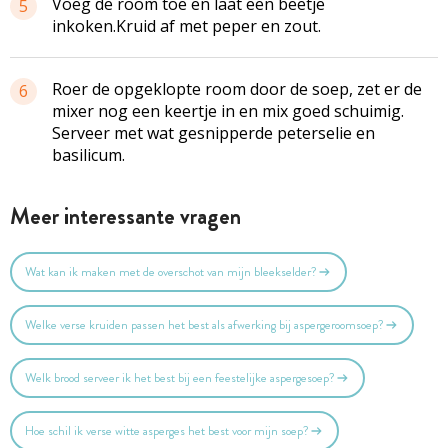
Voeg de room toe en laat een beetje
5
inkoken.Kruid af met peper en zout.
Roer de opgeklopte room door de soep, zet er de
6
mixer nog een keertje in en mix goed schuimig.
Serveer met wat gesnipperde peterselie en
basilicum.
Meer interessante vragen
Wat kan ik maken met de overschot van mijn bleekselder?
Welke verse kruiden passen het best als afwerking bij aspergeroomsoep?
Welk brood serveer ik het best bij een feestelijke aspergesoep?
Hoe schil ik verse witte asperges het best voor mijn soep?