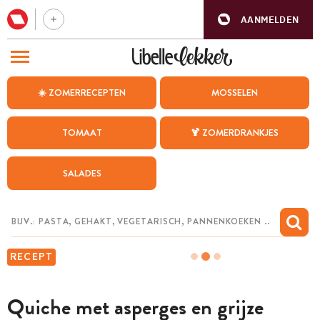
AANMELDEN
BEZOEK ONZE ANDERE WEBSITES
☀️ ZOMERRECEPTEN
MOSSELEN
RECEPTEN
TOMAAT
🍹 ZOMERDRANKJES
WEEKMENU
SALADES
CHAT MET MAIA
INSPIRATIE
MIJN BEWAARDE RECEPTEN
RECEPT
Quiche met asperges en grijze