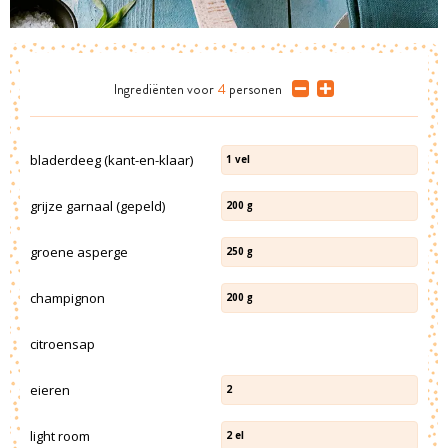
Ingrediënten
voor
4
personen
bladerdeeg (kant-en-klaar)
1
vel
grijze garnaal (gepeld)
200
g
groene asperge
250
g
champignon
200
g
citroensap
eieren
2
light room
2
el