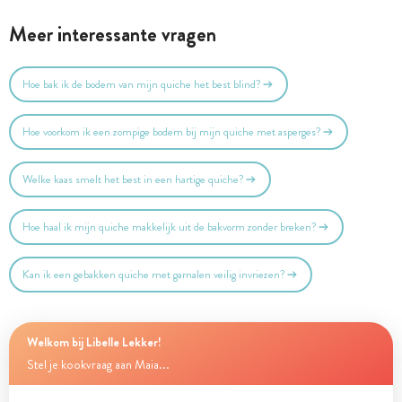
Meer interessante vragen
Hoe bak ik de bodem van mijn quiche het best blind?
Hoe voorkom ik een zompige bodem bij mijn quiche met asperges?
Welke kaas smelt het best in een hartige quiche?
Hoe haal ik mijn quiche makkelijk uit de bakvorm zonder breken?
Kan ik een gebakken quiche met garnalen veilig invriezen?
Welkom bij Libelle Lekker!
Stel je kookvraag aan Maia...