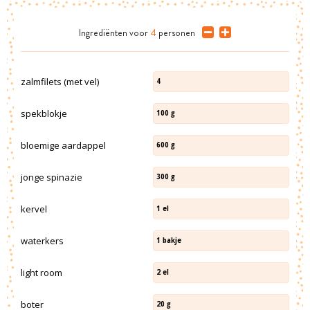
Ingrediënten
voor
4
personen
zalmfilets (met vel)
4
spekblokje
100
g
bloemige aardappel
600
g
jonge spinazie
300
g
kervel
1
el
waterkers
1
bakje
light room
2
el
boter
20
g