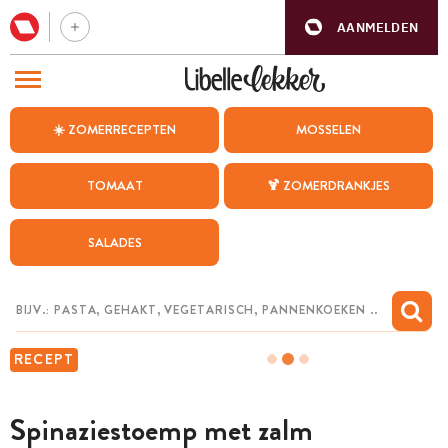
AANMELDEN
BEZOEK ONZE ANDERE WEBSITES
☀️ ZOMERRECEPTEN
MOSSELEN
RECEPTEN
TOMAAT
🍹 ZOMERDRANKJES
WEEKMENU
SALADES
CHAT MET MAIA
INSPIRATIE
MIJN BEWAARDE RECEPTEN
RECEPT
Spinaziestoemp met zalm