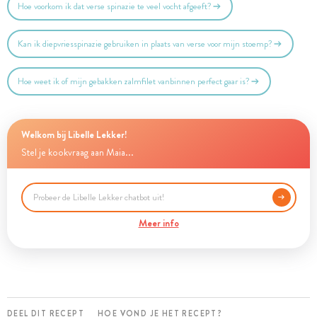
Hoe voorkom ik dat verse spinazie te veel vocht afgeeft?
Kan ik diepvriesspinazie gebruiken in plaats van verse voor mijn stoemp?
Hoe weet ik of mijn gebakken zalmfilet vanbinnen perfect gaar is?
Welkom bij Libelle Lekker!
Stel je kookvraag aan Maia...
Meer info
DEEL DIT RECEPT
HOE VOND JE HET RECEPT?