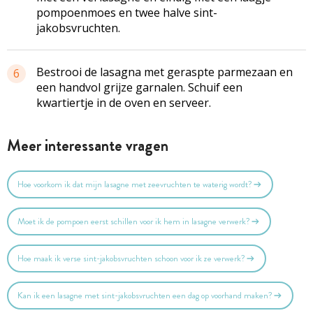
pompoenmoes
en twee halve
sint-
jakobsvruchten
.
Bestrooi de
lasagna
met geraspte parmezaan en
6
een handvol grijze garnalen. Schuif een
kwartiertje in de oven en serveer.
Meer interessante vragen
Hoe voorkom ik dat mijn lasagne met zeevruchten te waterig wordt?
Moet ik de pompoen eerst schillen voor ik hem in lasagne verwerk?
Hoe maak ik verse sint-jakobsvruchten schoon voor ik ze verwerk?
Kan ik een lasagne met sint-jakobsvruchten een dag op voorhand maken?