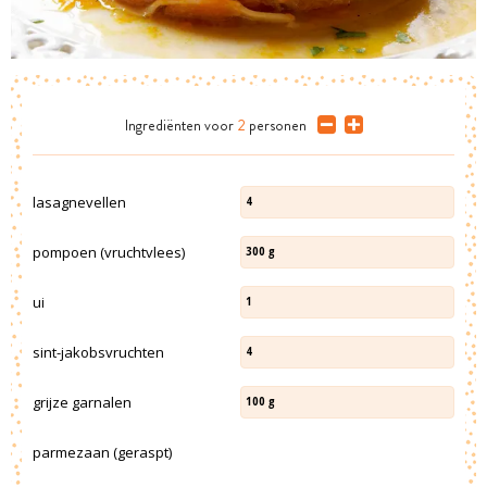
Ingrediënten
voor
2
personen
lasagnevellen
4
pompoen (vruchtvlees)
300
g
ui
1
sint-jakobsvruchten
4
grijze garnalen
100
g
parmezaan (geraspt)