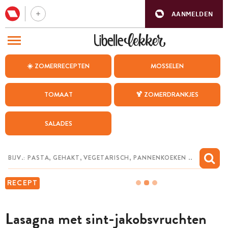
AANMELDEN
BEZOEK ONZE ANDERE WEBSITES
☀️ ZOMERRECEPTEN
MOSSELEN
RECEPTEN
TOMAAT
🍹 ZOMERDRANKJES
WEEKMENU
SALADES
CHAT MET MAIA
INSPIRATIE
MIJN BEWAARDE RECEPTEN
RECEPT
Lasagna met sint-jakobsvruchten