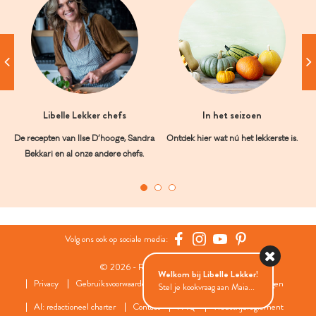
Libelle Lekker chefs
In het seizoen
De recepten van Ilse D’hooge, Sandra
Ontdek hier wat nú het lekkerste is.
Bekkari en al onze andere chefs.
Volg ons ook op sociale media:
© 2026 - Roularta Media Group
Welkom bij Libelle Lekker!
Privacy
Gebruiksvoorwaarden
Cookies
Cookies instellingen
Stel je kookvraag aan Maia...
AI: redactioneel charter
Contact
FAQ
Wedstrijdreglement