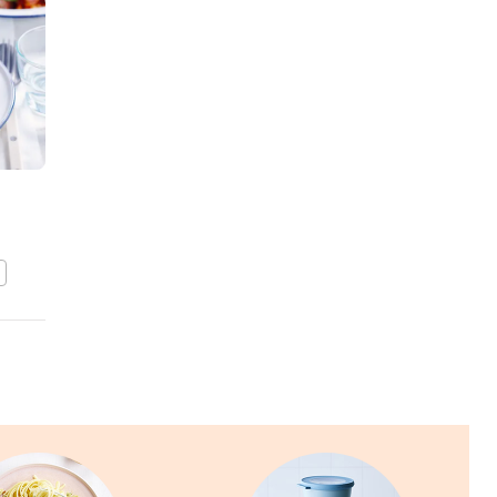
NATALIE
PEETERS
Pasta vongole met chorizo
en zeekraal
BEWAAR DIT RECEPT