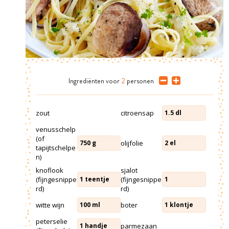
Ingrediënten
voor
2
personen
zout
citroensap
1.5
dl
venusschelp
(of
olijfolie
750
g
2
el
tapijtschelpe
n)
knoflook
sjalot
(fijngesnippe
(fijngesnippe
1
teentje
1
rd)
rd)
witte wijn
boter
100
ml
1
klontje
peterselie
parmezaan
1
handje