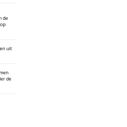
n de
 op
en uit
amen
der de