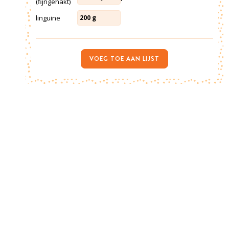
(fijngehakt)
linguine
200
g
VOEG TOE AAN LIJST