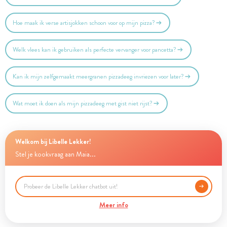
Hoe maak ik verse artisjokken schoon voor op mijn pizza?
Welk vlees kan ik gebruiken als perfecte vervanger voor pancetta?
Kan ik mijn zelfgemaakt meergranen pizzadeeg invriezen voor later?
Wat moet ik doen als mijn pizzadeeg met gist niet rijst?
Welkom bij Libelle Lekker!
Stel je kookvraag aan Maia...
Meer info