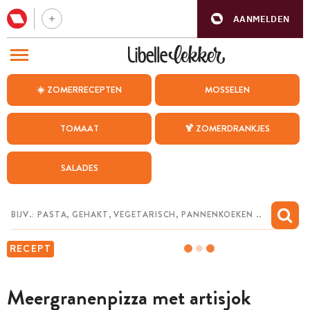
AANMELDEN
BEZOEK ONZE ANDERE WEBSITES
☀️ ZOMERRECEPTEN
MOSSELEN
RECEPTEN
TOMAAT
🍹 ZOMERDRANKJES
WEEKMENU
SALADES
CHAT MET MAIA
INSPIRATIE
MIJN BEWAARDE RECEPTEN
RECEPT
Meergranenpizza met artisjok