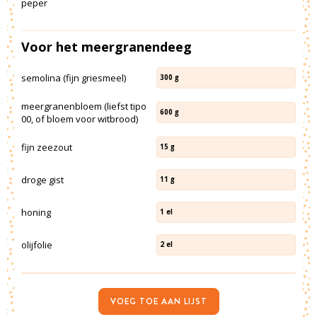
peper
Voor het meergranendeeg
semolina (fijn griesmeel)
300
g
meergranenbloem (liefst tipo
600
g
00, of bloem voor witbrood)
fijn zeezout
15
g
droge gist
11
g
honing
1
el
olijfolie
2
el
VOEG TOE AAN LIJST