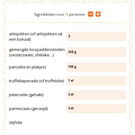
Ingrediënten
voor
4
personen
artisjokken (of artisjokken uit
2
een bokaal)
gemengde bospaddenstoelen
350
g
(oesterzwam, shiitake…)
pancetta (in plakjes)
100
g
truffeltapenade (of truffelolie)
1
el
peterselie (gehakt)
2
el
parmezaan (geraspt)
4
el
olijfolie