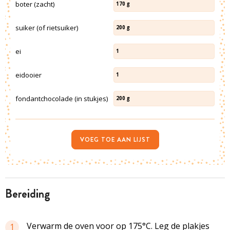
boter (zacht)
170
g
suiker (of rietsuiker)
200
g
ei
1
eidooier
1
fondantchocolade (in stukjes)
200
g
VOEG TOE AAN LIJST
bereiding
Verwarm de oven voor op 175°C. Leg de plakjes
1