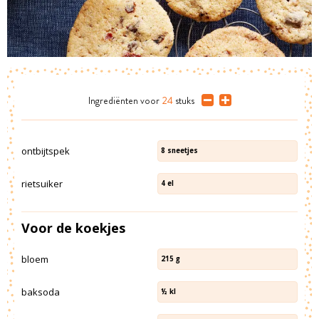
Ingrediënten
voor
24
stuks
ontbijtspek
8
sneetjes
rietsuiker
4
el
Voor de koekjes
bloem
215
g
baksoda
½
kl