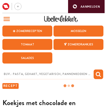
AANMELDEN
BEZOEK ONZE ANDERE WEBSITES
☀️ ZOMERRECEPTEN
MOSSELEN
RECEPTEN
TOMAAT
🍹 ZOMERDRANKJES
WEEKMENU
SALADES
CHAT MET MAIA
INSPIRATIE
MIJN BEWAARDE RECEPTEN
RECEPT
Koekjes met chocolade en