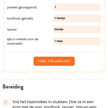
preiwit (gesnipperd)
1
knoflook (gehakt)
1
teentje
laurier
blaadje
tijm (+ enkele voor de
1
takje
marinade)
VOEG TOE AAN LIJST
bereiding
Snij het hazenvlees in stukken. Doe ze in een
1
kom met de prei, knoflook, laurier, tijm en wijn.