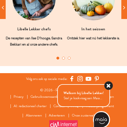
Libelle Lekker chefs
In het seizoen
De recepten van Ilse D’hooge, Sandra
Ontdek hier wat nú het lekkerste is.
Bekkari en al onze andere chefs.
Volg ons ook op sociale media:
© 2026 - Roularta Media Group
Welkom bij Libelle Lekker!
Privacy
Gebruiksvoorwaarden
Cookies
Cookies instellingen
Stel je kookvraag aan Maia...
AI: redactioneel charter
Contact
FAQ
Wedstrijdreglement
Abonneren
Adverteren
Onze zusterwebsites