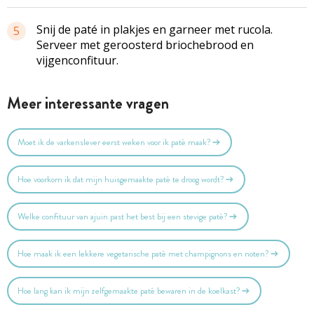
Snij de paté in plakjes en garneer met rucola.
5
Serveer met geroosterd briochebrood en
vijgenconfituur.
Meer interessante vragen
Moet ik de varkenslever eerst weken voor ik paté maak?
Hoe voorkom ik dat mijn huisgemaakte paté te droog wordt?
Welke confituur van ajuin past het best bij een stevige paté?
Hoe maak ik een lekkere vegetarische paté met champignons en noten?
Hoe lang kan ik mijn zelfgemaakte paté bewaren in de koelkast?