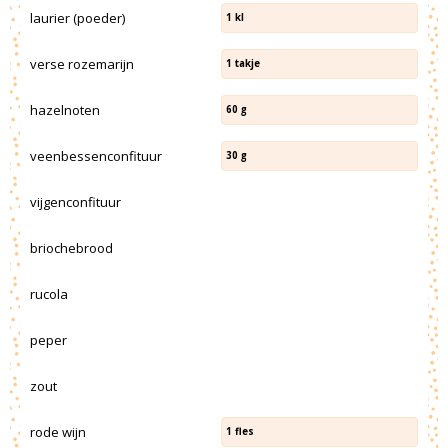
laurier (poeder)
1
kl
verse rozemarijn
1
takje
hazelnoten
60
g
veenbessenconfituur
30
g
vijgenconfituur
briochebrood
rucola
peper
zout
rode wijn
1
fles