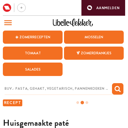
AANMELDEN
BEZOEK ONZE ANDERE WEBSITES
☀️ ZOMERRECEPTEN
MOSSELEN
RECEPTEN
TOMAAT
🍹 ZOMERDRANKJES
WEEKMENU
SALADES
CHAT MET MAIA
INSPIRATIE
MIJN BEWAARDE RECEPTEN
RECEPT
Huisgemaakte paté