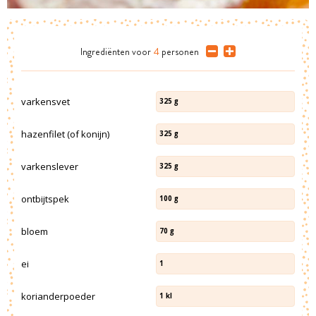
Ingrediënten
voor
4
personen
varkensvet
325
g
hazenfilet (of konijn)
325
g
varkenslever
325
g
ontbijtspek
100
g
bloem
70
g
ei
1
korianderpoeder
1
kl