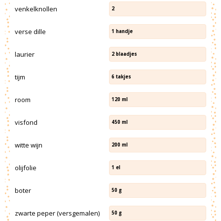
venkelknollen
2
verse dille
1
handje
laurier
2
blaadjes
tijm
6
takjes
room
120
ml
visfond
450
ml
witte wijn
200
ml
olijfolie
1
el
boter
50
g
zwarte peper (versgemalen)
50
g