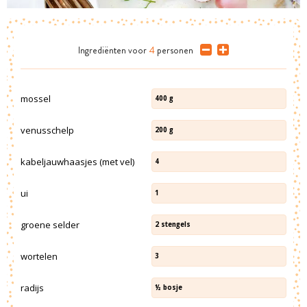
Ingrediënten
voor
4
personen
mossel
400
g
venusschelp
200
g
kabeljauwhaasjes (met vel)
4
ui
1
groene selder
2
stengels
wortelen
3
radijs
½
bosje