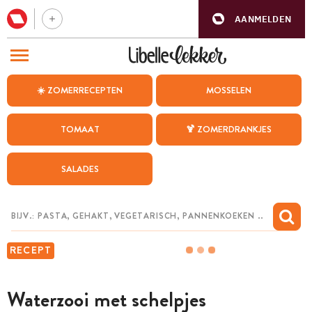
AANMELDEN
BEZOEK ONZE ANDERE WEBSITES
☀️ ZOMERRECEPTEN
MOSSELEN
RECEPTEN
TOMAAT
🍹 ZOMERDRANKJES
WEEKMENU
SALADES
CHAT MET MAIA
INSPIRATIE
MIJN BEWAARDE RECEPTEN
RECEPT
Waterzooi met schelpjes