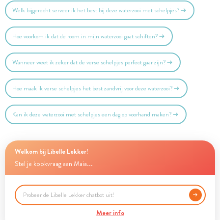
Welk bijgerecht serveer ik het best bij deze waterzooi met schelpjes?
Hoe voorkom ik dat de room in mijn waterzooi gaat schiften?
Wanneer weet ik zeker dat de verse schelpjes perfect gaar zijn?
Hoe maak ik verse schelpjes het best zandvrij voor deze waterzooi?
Kan ik deze waterzooi met schelpjes een dag op voorhand maken?
Welkom bij Libelle Lekker!
Stel je kookvraag aan Maia...
Meer info