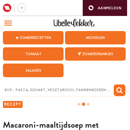
AANMELDEN
BEZOEK ONZE ANDERE WEBSITES
☀️ ZOMERRECEPTEN
MOSSELEN
RECEPTEN
TOMAAT
🍹 ZOMERDRANKJES
WEEKMENU
SALADES
CHAT MET MAIA
INSPIRATIE
MIJN BEWAARDE RECEPTEN
RECEPT
Macaroni-maaltijdsoep met