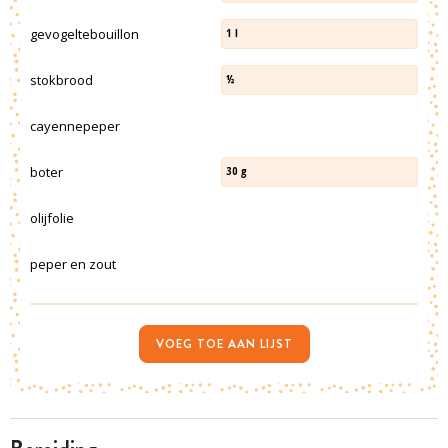
gevogeltebouillon
1
l
stokbrood
½
cayennepeper
boter
30
g
olijfolie
peper en zout
VOEG TOE AAN LIJST