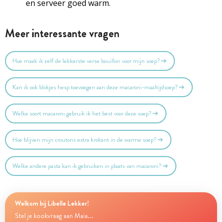
en serveer goed warm.
Meer interessante vragen
Hoe maak ik zelf de lekkerste verse bouillon voor mijn soep?
Kan ik ook blokjes hesp toevoegen aan deze macaroni-maaltijdsoep?
Welke soort macaroni gebruik ik het best voor deze soep?
Hoe blijven mijn croutons extra krokant in de warme soep?
Welke andere pasta kan ik gebruiken in plaats van macaroni?
Welkom bij Libelle Lekker!
Stel je kookvraag aan Maia...