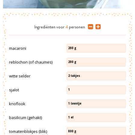
Ingrediënten
voor
4
personen
macaroni
200
g
reblochon (of chaumes)
200
g
witte selder
2
takjes
sjalot
1
knoflook
1
teentje
basilicum (gehakt)
1
el
tomatenblokjes (blik)
800
g