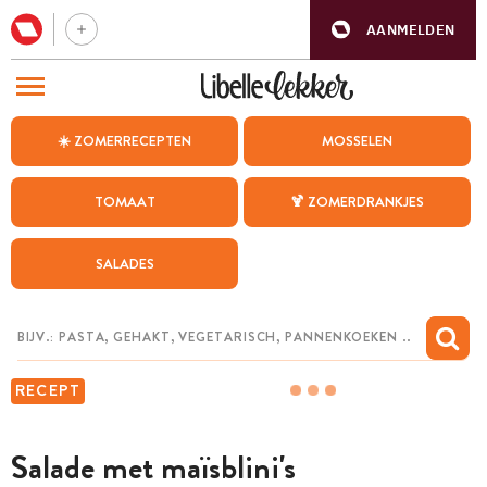
AANMELDEN
BEZOEK ONZE ANDERE WEBSITES
☀️ ZOMERRECEPTEN
MOSSELEN
RECEPTEN
TOMAAT
🍹 ZOMERDRANKJES
WEEKMENU
SALADES
CHAT MET MAIA
INSPIRATIE
MIJN BEWAARDE RECEPTEN
RECEPT
Salade met maïsblini's