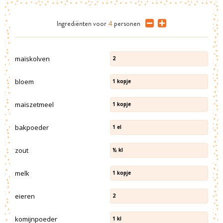
Ingrediënten
voor
4
personen
maïskolven
2
bloem
1
kopje
maïszetmeel
1
kopje
bakpoeder
1
el
zout
½
kl
melk
1
kopje
eieren
2
komijnpoeder
1
kl