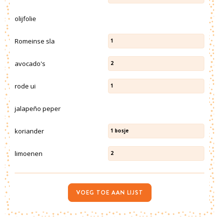
olijfolie
Romeinse sla
1
avocado's
2
rode ui
1
jalapeño peper
koriander
1
bosje
limoenen
2
VOEG TOE AAN LIJST