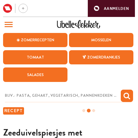
AANMELDEN
BEZOEK ONZE ANDERE WEBSITES
☀️ ZOMERRECEPTEN
MOSSELEN
RECEPTEN
TOMAAT
🍹 ZOMERDRANKJES
WEEKMENU
SALADES
CHAT MET MAIA
INSPIRATIE
MIJN BEWAARDE RECEPTEN
RECEPT
Zeeduivelspiesjes met