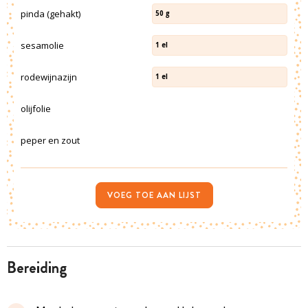
pinda (gehakt)
50
g
sesamolie
1
el
rodewijnazijn
1
el
olijfolie
peper en zout
VOEG TOE AAN LIJST
bereiding