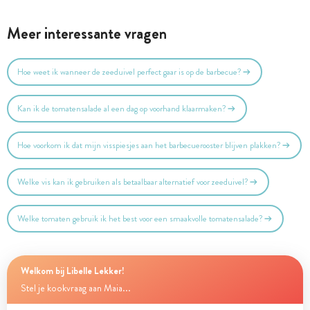
Meer interessante vragen
Hoe weet ik wanneer de zeeduivel perfect gaar is op de barbecue?
Kan ik de tomatensalade al een dag op voorhand klaarmaken?
Hoe voorkom ik dat mijn visspiesjes aan het barbecuerooster blijven plakken?
Welke vis kan ik gebruiken als betaalbaar alternatief voor zeeduivel?
Welke tomaten gebruik ik het best voor een smaakvolle tomatensalade?
Welkom bij Libelle Lekker!
Stel je kookvraag aan Maia...