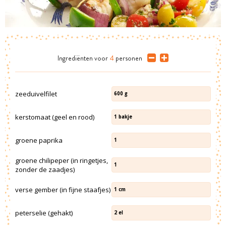
Ingrediënten
voor
4
personen
zeeduivelfilet
600
g
kerstomaat (geel en rood)
1
bakje
groene paprika
1
groene chilipeper (in ringetjes,
1
zonder de zaadjes)
verse gember (in fijne staafjes)
1
cm
peterselie (gehakt)
2
el