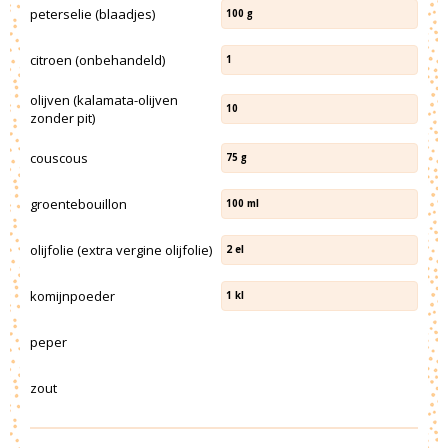
peterselie (blaadjes)
100
g
citroen (onbehandeld)
1
olijven (kalamata-olijven
10
zonder pit)
couscous
75
g
groentebouillon
100
ml
olijfolie (extra vergine olijfolie)
2
el
komijnpoeder
1
kl
peper
zout