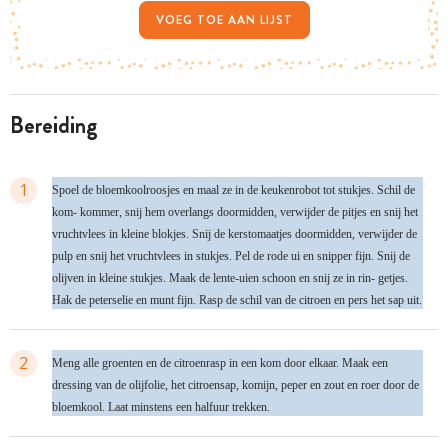
VOEG TOE AAN LIJST
bereiding
1
Spoel de bloemkoolroosjes en maal ze in de keukenrobot tot stukjes. Schil de
kom- kommer, snij hem overlangs doormidden, verwijder de pitjes en snij het
vruchtvlees in kleine blokjes. Snij de kerstomaatjes doormidden, verwijder de
pulp en snij het vruchtvlees in stukjes. Pel de rode ui en snipper fijn. Snij de
olijven in kleine stukjes. Maak de lente-uien schoon en snij ze in rin- getjes.
Hak de peterselie en munt fijn. Rasp de schil van de citroen en pers het sap uit.
2
Meng alle groenten en de citroenrasp in een kom door elkaar. Maak een
dressing van de olijfolie, het citroensap, komijn, peper en zout en roer door de
bloemkool. Laat minstens een halfuur trekken.