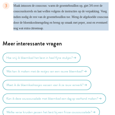
3
Maak intussen de couscous: warm de groentebouillon op, giet 3⁄4 over de
couscouskorrels en laat wellen volgens de instructies op de verpakking. Voeg
indien nodig de rest van de groentebouillon toe. Meng de afgekoelde couscous
door de bloemkoolmengeling en breng op smaak met peper, zout en eventueel
nog wat extra citroensap.
Meer interessante vragen
Hoe snij ik bloemkool het best in heel fijne stukjes?
Wat kan ik maken met de restjes van een rauwe bloemkool?
Moet ik de bloemkoolroosjes wassen voor ik ze rauw verwerk?
Kan ik deze couscoussalade met bloemkool een dag op voorhand maken?
Welke verse kruiden passen het best bij een frisse couscoussalade?