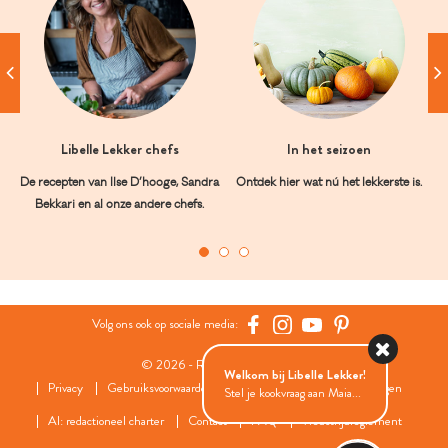
Libelle Lekker chefs
In het seizoen
De recepten van Ilse D’hooge, Sandra
Ontdek hier wat nú het lekkerste is.
Bekkari en al onze andere chefs.
Volg ons ook op sociale media:
© 2026 - Roularta Media Group
Welkom bij Libelle Lekker!
Privacy
Gebruiksvoorwaarden
Cookies
Cookies instellingen
Stel je kookvraag aan Maia...
AI: redactioneel charter
Contact
FAQ
Wedstrijdreglement