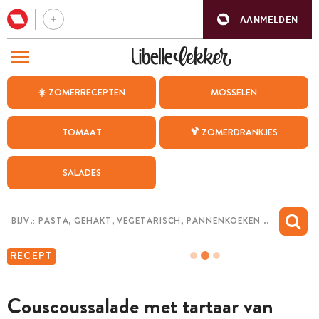
AANMELDEN
BEZOEK ONZE ANDERE WEBSITES
☀️ ZOMERRECEPTEN
MOSSELEN
RECEPTEN
TOMAAT
🍹 ZOMERDRANKJES
WEEKMENU
SALADES
CHAT MET MAIA
INSPIRATIE
MIJN BEWAARDE RECEPTEN
RECEPT
Couscoussalade met tartaar van