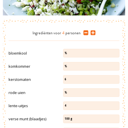
Ingrediënten
voor
4
personen
bloemkool
½
komkommer
½
kerstomaten
6
rode uien
½
lente-uitjes
4
verse munt (blaadjes)
100
g