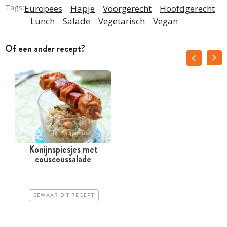
Tags:
Europees
Hapje
Voorgerecht
Hoofdgerecht
Lunch
Salade
Vegetarisch
Vegan
Of een ander recept?
Konijnspiesjes met
couscoussalade
BEWAAR DIT RECEPT