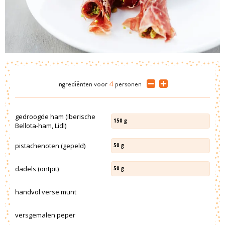
Ingrediënten
voor
4
personen
gedroogde ham (Iberische
150
g
Bellota-ham, Lidl)
pistachenoten (gepeld)
50
g
dadels (ontpit)
50
g
handvol verse munt
versgemalen peper