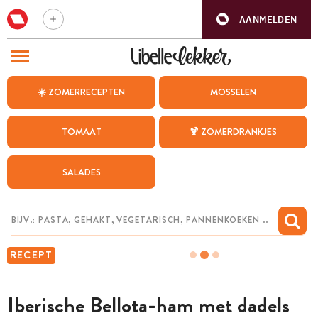
AANMELDEN
BEZOEK ONZE ANDERE WEBSITES
☀️ ZOMERRECEPTEN
MOSSELEN
RECEPTEN
TOMAAT
🍹 ZOMERDRANKJES
WEEKMENU
SALADES
CHAT MET MAIA
INSPIRATIE
MIJN BEWAARDE RECEPTEN
RECEPT
Iberische Bellota-ham met dadels