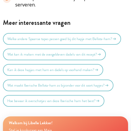
serveren.
Meer interessante vragen
Welke andere Spaanse tapas passen goed bij dit hapje met Bellota-ham?
Wat kan ik maken met de overgebleven dadels van dit recept?
Kan ik deze hapjes met ham en dadels op voorhand maken?
Wat maakt Iberische Bellota-ham zo bijzonder voor dit soort hapjes?
Hoe bewaar ik overschotjes van deze Iberische ham het best?
Welkom bij Libelle Lekker!
Stel je kookvraag aan Maia...