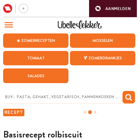
AANMELDEN
BEZOEK ONZE ANDERE WEBSITES
☀️ ZOMERRECEPTEN
MOSSELEN
RECEPTEN
TOMAAT
🍹 ZOMERDRANKJES
WEEKMENU
SALADES
CHAT MET MAIA
INSPIRATIE
MIJN BEWAARDE RECEPTEN
RECEPT
Basisrecept rolbiscuit