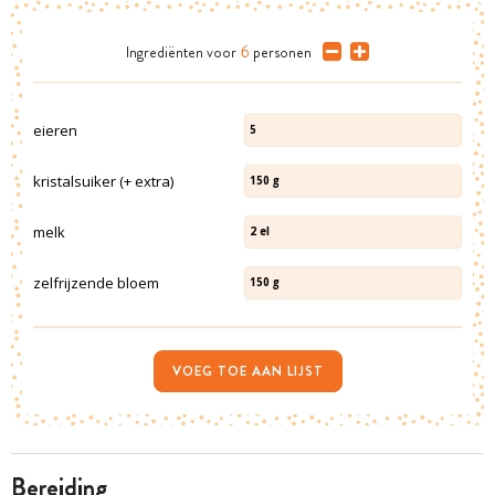
Ingrediënten
voor
6
personen
eieren
5
kristalsuiker (+ extra)
150
g
melk
2
el
zelfrijzende bloem
150
g
VOEG TOE AAN LIJST
bereiding