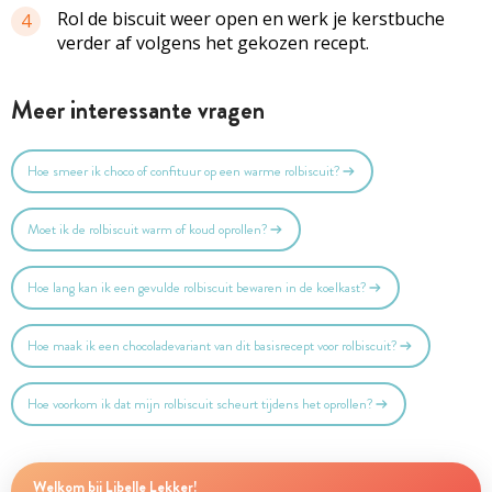
Rol de biscuit weer open en werk je kerstbuche
4
verder af volgens het gekozen recept.
Meer interessante vragen
Hoe smeer ik choco of confituur op een warme rolbiscuit?
Moet ik de rolbiscuit warm of koud oprollen?
Hoe lang kan ik een gevulde rolbiscuit bewaren in de koelkast?
Hoe maak ik een chocoladevariant van dit basisrecept voor rolbiscuit?
Hoe voorkom ik dat mijn rolbiscuit scheurt tijdens het oprollen?
Welkom bij Libelle Lekker!