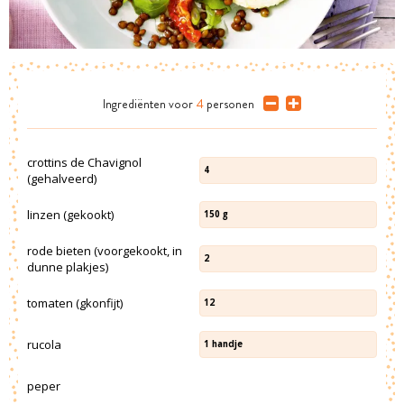
Ingrediënten
voor
4
personen
crottins de Chavignol
4
(gehalveerd)
linzen (gekookt)
150
g
rode bieten (voorgekookt, in
2
dunne plakjes)
tomaten (gkonfijt)
12
rucola
1
handje
peper