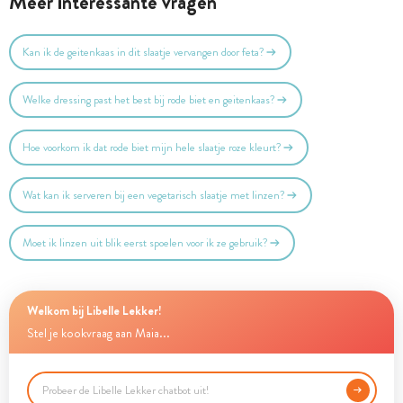
Meer interessante vragen
Kan ik de geitenkaas in dit slaatje vervangen door feta?
Welke dressing past het best bij rode biet en geitenkaas?
Hoe voorkom ik dat rode biet mijn hele slaatje roze kleurt?
Wat kan ik serveren bij een vegetarisch slaatje met linzen?
Moet ik linzen uit blik eerst spoelen voor ik ze gebruik?
Welkom bij Libelle Lekker!
Stel je kookvraag aan Maia...