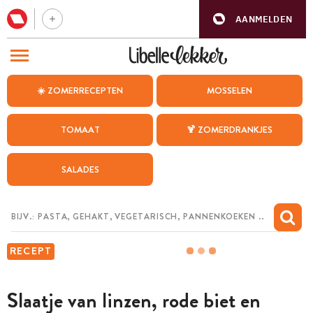
AANMELDEN
BEZOEK ONZE ANDERE WEBSITES
☀️ ZOMERRECEPTEN
MOSSELEN
RECEPTEN
TOMAAT
🍹 ZOMERDRANKJES
WEEKMENU
SALADES
CHAT MET MAIA
INSPIRATIE
MIJN BEWAARDE RECEPTEN
RECEPT
Slaatje van linzen, rode biet en