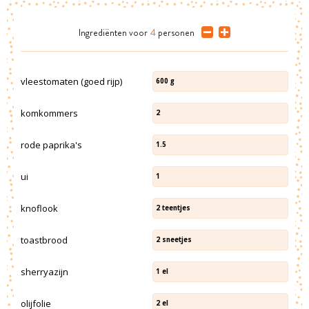
Ingrediënten
voor
4
personen
vleestomaten (goed rijp)
600
g
komkommers
2
rode paprika's
1.5
ui
1
knoflook
2
teentjes
toastbrood
2
sneetjes
sherryazijn
1
el
olijfolie
2
el