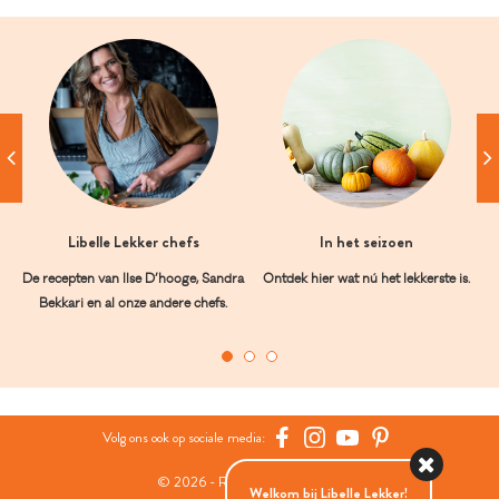
Libelle Lekker chefs
In het seizoen
De recepten van Ilse D’hooge, Sandra
Ontdek hier wat nú het lekkerste is.
Bekkari en al onze andere chefs.
Volg ons ook op sociale media:
© 2026 - Roularta Media Group
Welkom bij Libelle Lekker!