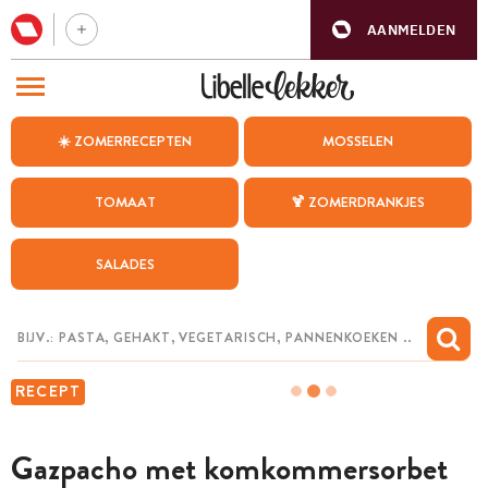
AANMELDEN
BEZOEK ONZE ANDERE WEBSITES
☀️ ZOMERRECEPTEN
MOSSELEN
RECEPTEN
TOMAAT
🍹 ZOMERDRANKJES
WEEKMENU
SALADES
CHAT MET MAIA
INSPIRATIE
MIJN BEWAARDE RECEPTEN
RECEPT
Gazpacho met komkommersorbet