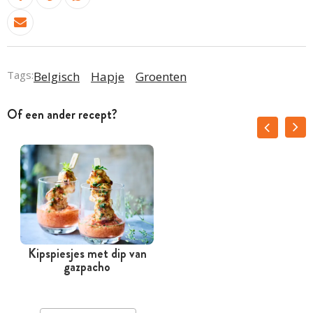
Tags:
Belgisch
Hapje
Groenten
Of een ander recept?
Kipspiesjes met dip van
gazpacho