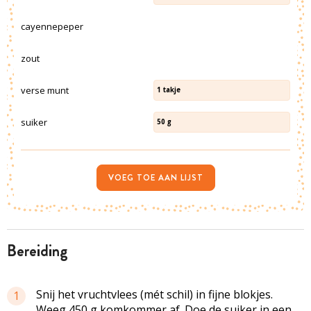
cayennepeper
zout
verse munt
1
takje
suiker
50
g
VOEG TOE AAN LIJST
bereiding
Snij het vruchtvlees (mét schil) in fijne blokjes.
1
Weeg 450 g komkommer af. Doe de suiker in een