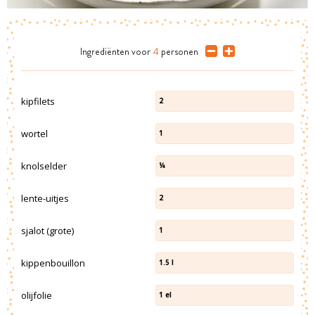
Ingrediënten
voor
4
personen
kipfilets
2
wortel
1
knolselder
¼
lente-uitjes
2
sjalot (grote)
1
kippenbouillon
1.5
l
olijfolie
1
el