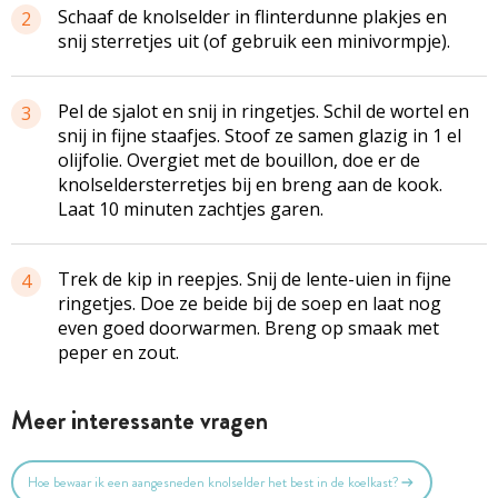
Schaaf de knolselder in flinterdunne plakjes en
2
snij sterretjes uit (of gebruik een minivormpje).
Pel de sjalot en snij in ringetjes. Schil de wortel en
3
snij in fijne staafjes. Stoof ze samen glazig in 1 el
olijfolie. Overgiet met de bouillon, doe er de
knolseldersterretjes
bij en breng aan de kook.
Laat 10 minuten zachtjes garen.
Trek de kip in reepjes. Snij de lente-uien in fijne
4
ringetjes. Doe ze beide bij de soep en laat nog
even goed doorwarmen. Breng op smaak met
peper en zout.
Meer interessante vragen
Hoe bewaar ik een aangesneden knolselder het best in de koelkast?