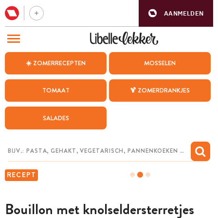
AANMELDEN
BEZOEK ONZE ANDERE WEBSITES
☀️ ZOMERRECEPTEN
MOSSELEN
RECEPTEN
TOMAAT
🍹 ZOMERDRANKJES
WEEKMENU
SALADES
CHAT MET MAIA
INSPIRATIE
MIJN BEWAARDE RECEPTEN
RECEPT
Bouillon met knolseldersterretjes