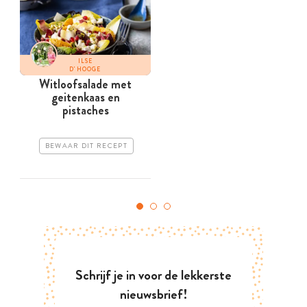
ILSE
D'HOOGE
Witloofsalade met
geitenkaas en
w
pistaches
BEWAAR DIT RECEPT
Schrijf je in voor de lekkerste
nieuwsbrief!