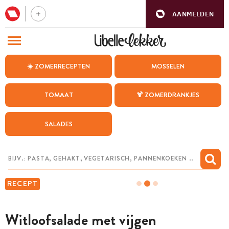
AANMELDEN
BEZOEK ONZE ANDERE WEBSITES
☀️ ZOMERRECEPTEN
MOSSELEN
RECEPTEN
TOMAAT
🍹 ZOMERDRANKJES
WEEKMENU
SALADES
CHAT MET MAIA
INSPIRATIE
MIJN BEWAARDE RECEPTEN
RECEPT
Witloofsalade met vijgen