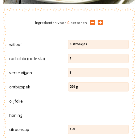
Ingrediënten
voor
4
personen
witloof
3
stronkjes
radicchio (rode sla)
1
verse vijgen
8
ontbijtspek
200
g
olijfolie
honing
citroensap
1
el