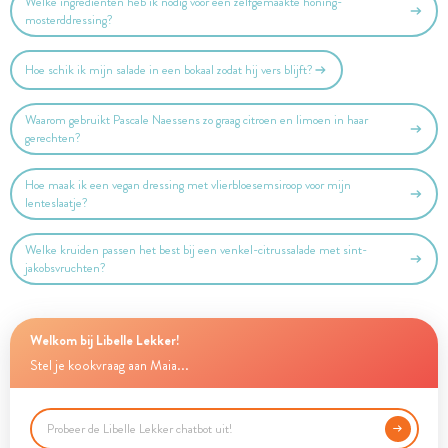
Welke ingrediënten heb ik nodig voor een zelfgemaakte honing-
mosterddressing?
Hoe schik ik mijn salade in een bokaal zodat hij vers blijft?
Waarom gebruikt Pascale Naessens zo graag citroen en limoen in haar
gerechten?
Hoe maak ik een vegan dressing met vlierbloesemsiroop voor mijn
lenteslaatje?
Welke kruiden passen het best bij een venkel-citrussalade met sint-
jakobsvruchten?
Welkom bij Libelle Lekker!
Stel je kookvraag aan Maia...