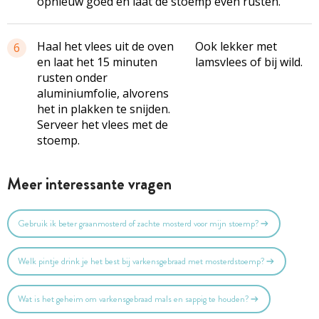
opnieuw goed en laat de
stoemp
even rusten.
Haal het vlees uit de oven
Ook lekker met
6
en laat het 15 minuten
lamsvlees of bij wild.
rusten onder
aluminiumfolie, alvorens
het in plakken te snijden.
Serveer het vlees met de
stoemp.
Meer interessante vragen
Gebruik ik beter graanmosterd of zachte mosterd voor mijn stoemp?
Welk pintje drink je het best bij varkensgebraad met mosterdstoemp?
Wat is het geheim om varkensgebraad mals en sappig te houden?