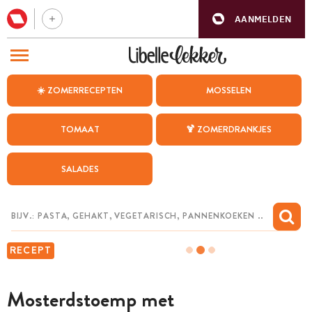
AANMELDEN
BEZOEK ONZE ANDERE WEBSITES
☀️ ZOMERRECEPTEN
MOSSELEN
RECEPTEN
TOMAAT
🍹 ZOMERDRANKJES
WEEKMENU
SALADES
CHAT MET MAIA
INSPIRATIE
MIJN BEWAARDE RECEPTEN
RECEPT
Mosterdstoemp met