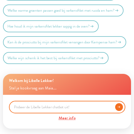
Welke warme groenten passen goed bij varkensfilet met rucola en ham?
Hoe houd ik mijn varkensfilet lekker sappig in de oven?
Kan ik de prosciutto bij mijn varkensfilet vervangen door Kempense ham?
Welke wijn schenk ik het best bij varkensfilet met prosciutto?
Welkom bij Libelle Lekker!
Stel je kookvraag aan Maia...
Meer info