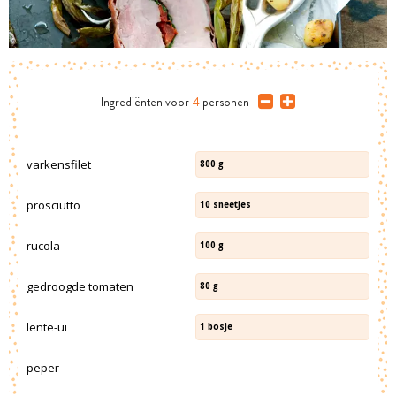
Ingrediënten
voor
4
personen
varkensfilet
800
g
prosciutto
10
sneetjes
rucola
100
g
gedroogde tomaten
80
g
lente-ui
1
bosje
peper