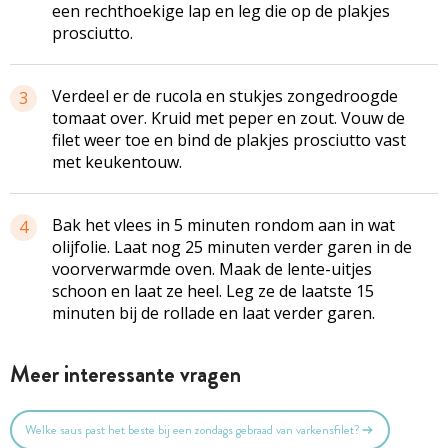
een rechthoekige lap en leg die op de plakjes
prosciutto
.
Verdeel er de rucola en stukjes
zongedroogde
3
tomaat over. Kruid met peper en zout. Vouw de
filet weer toe en bind de plakjes
prosciutto
vast
met
keukentouw
.
Bak het vlees in 5 minuten rondom aan in wat
4
olijfolie. Laat nog 25 minuten verder garen in de
voorverwarmde
oven. Maak de lente-uitjes
schoon en laat ze heel. Leg ze de laatste 15
minuten bij de rollade en laat verder garen.
Meer interessante vragen
Welke saus past het beste bij een zondags gebraad van varkensfilet?