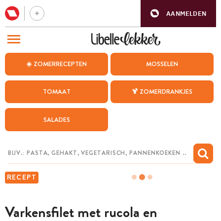
AANMELDEN
BEZOEK ONZE ANDERE WEBSITES
☀️ ZOMERRECEPTEN
MOSSELEN
RECEPTEN
TOMAAT
🍹 ZOMERDRANKJES
WEEKMENU
SALADES
CHAT MET MAIA
INSPIRATIE
MIJN BEWAARDE RECEPTEN
RECEPT
Varkensfilet met rucola en