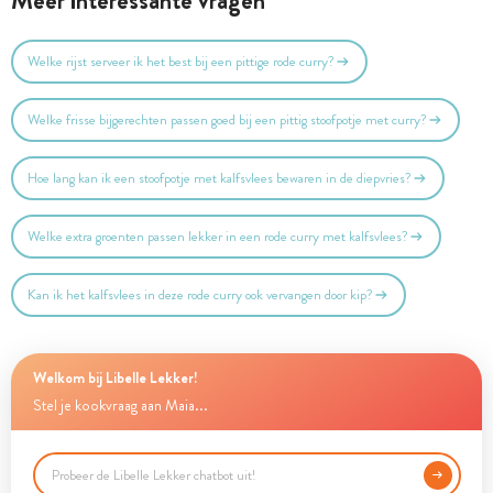
Meer interessante vragen
Welke rijst serveer ik het best bij een pittige rode curry?
Welke frisse bijgerechten passen goed bij een pittig stoofpotje met curry?
Hoe lang kan ik een stoofpotje met kalfsvlees bewaren in de diepvries?
Welke extra groenten passen lekker in een rode curry met kalfsvlees?
Kan ik het kalfsvlees in deze rode curry ook vervangen door kip?
Welkom bij Libelle Lekker!
Stel je kookvraag aan Maia...