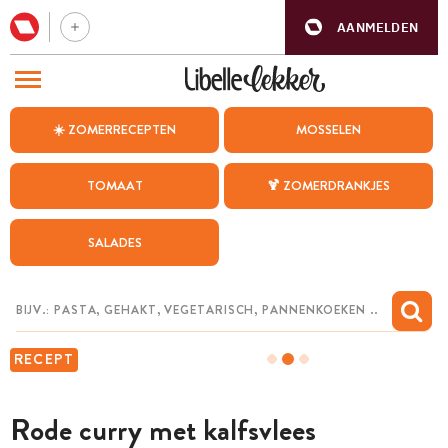
AANMELDEN
BEZOEK ONZE ANDERE WEBSITES
☀️ ZOMERRECEPTEN
MOSSELEN
RECEPTEN
TOMAAT
🍹 ZOMERDRANKJES
WEEKMENU
SALADES
CHAT MET MAIA
INSPIRATIE
MIJN BEWAARDE RECEPTEN
RECEPT
Rode curry met kalfsvlees