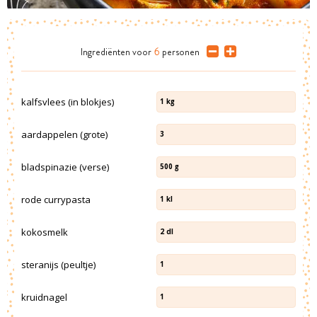
Ingrediënten
voor
6
personen
kalfsvlees (in blokjes)
1
kg
aardappelen (grote)
3
bladspinazie (verse)
500
g
rode currypasta
1
kl
kokosmelk
2
dl
steranijs (peultje)
1
kruidnagel
1