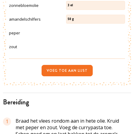
zonnebloemolie
3
el
amandelschilfers
50
g
peper
zout
VOEG TOE AAN LIJST
bereiding
Braad het vlees rondom aan in hete olie. Kruid
1
met peper en zout. Voeg de
currypasta
toe.
Schep goed om en laat bakken tot de aroma’s