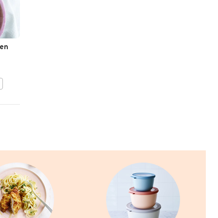
 en
Italiaanse spirelli-salade
BEWAAR DIT RECEPT