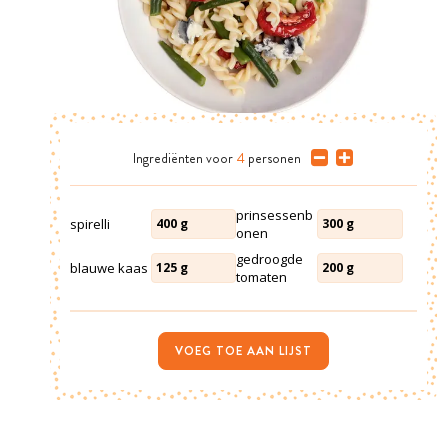
Ingrediënten
voor
4
personen
prinsessenb
spirelli
400
g
300
g
onen
gedroogde
blauwe kaas
125
g
200
g
tomaten
VOEG TOE AAN LIJST