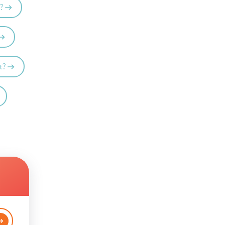
s?
t?