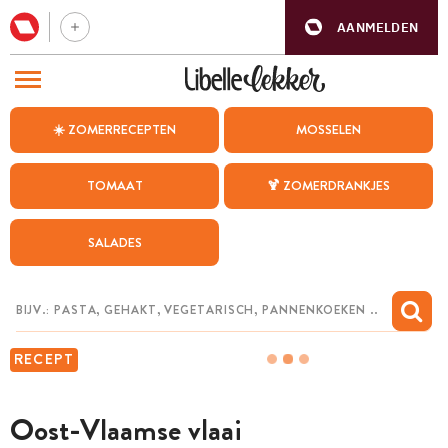
AANMELDEN
BEZOEK ONZE ANDERE WEBSITES
☀️ ZOMERRECEPTEN
MOSSELEN
RECEPTEN
TOMAAT
🍹 ZOMERDRANKJES
WEEKMENU
SALADES
CHAT MET MAIA
INSPIRATIE
MIJN BEWAARDE RECEPTEN
RECEPT
Oost-Vlaamse vlaai