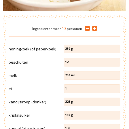
Ingrediënten
voor
10
personen
honingkoek (of peperkoek)
250
g
beschuiten
12
melk
750
ml
ei
1
kandijsiroop (donker)
225
g
kristalsuiker
150
g
kaneel (afgestreken)
1
el