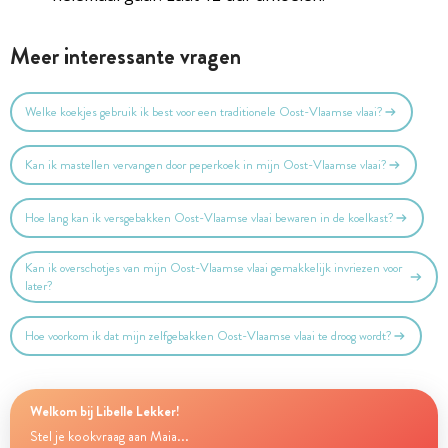
Meer interessante vragen
Welke koekjes gebruik ik best voor een traditionele Oost-Vlaamse vlaai?
Kan ik mastellen vervangen door peperkoek in mijn Oost-Vlaamse vlaai?
Hoe lang kan ik versgebakken Oost-Vlaamse vlaai bewaren in de koelkast?
Kan ik overschotjes van mijn Oost-Vlaamse vlaai gemakkelijk invriezen voor
later?
Hoe voorkom ik dat mijn zelfgebakken Oost-Vlaamse vlaai te droog wordt?
Welkom bij Libelle Lekker!
Stel je kookvraag aan Maia...