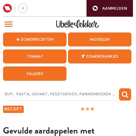
AANMELDEN
BEZOEK ONZE ANDERE WEBSITES
☀️ ZOMERRECEPTEN
MOSSELEN
RECEPTEN
TOMAAT
🍹 ZOMERDRANKJES
WEEKMENU
SALADES
CHAT MET MAIA
INSPIRATIE
MIJN BEWAARDE RECEPTEN
RECEPT
Gevulde aardappelen met