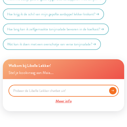
Hoe krijg ik de schil van mijn gepofte aardappel lekker krokant?
Hoe lang kan ik zelfgemaakte tonijnsalade bewaren in de koelkast?
Wat kan ik doen met een overschotje van verse tonijnsalade?
Welkom bij Libelle Lekker!
Stel je kookvraag aan Maia...
Meer info