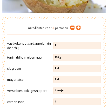
Ingrediënten
voor
4
personen
vastkokende aardappelen (in
4
de schil)
tonijn (blik, in eigen nat)
300
g
slagroom
4
el
mayonaise
2
el
verse bieslook (gesnipperd)
1
bosje
citroen (sap)
1