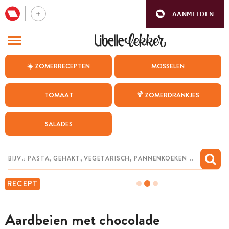
AANMELDEN
BEZOEK ONZE ANDERE WEBSITES
☀️ ZOMERRECEPTEN
MOSSELEN
RECEPTEN
TOMAAT
🍹 ZOMERDRANKJES
WEEKMENU
SALADES
CHAT MET MAIA
INSPIRATIE
MIJN BEWAARDE RECEPTEN
RECEPT
Aardbeien met chocolade