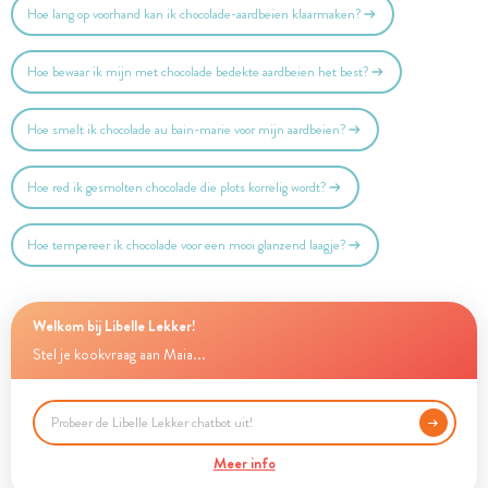
Hoe lang op voorhand kan ik chocolade-aardbeien klaarmaken?
Hoe bewaar ik mijn met chocolade bedekte aardbeien het best?
Hoe smelt ik chocolade au bain-marie voor mijn aardbeien?
Hoe red ik gesmolten chocolade die plots korrelig wordt?
Hoe tempereer ik chocolade voor een mooi glanzend laagje?
Welkom bij Libelle Lekker!
Stel je kookvraag aan Maia...
Meer info