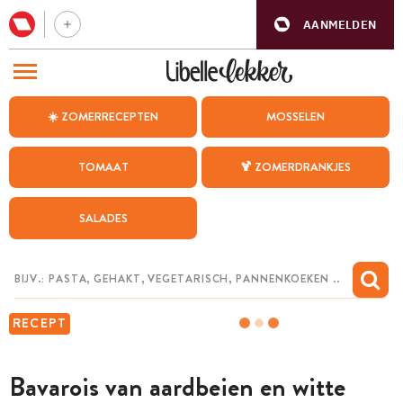
AANMELDEN
BEZOEK ONZE ANDERE WEBSITES
☀️ ZOMERRECEPTEN
MOSSELEN
RECEPTEN
TOMAAT
🍹 ZOMERDRANKJES
WEEKMENU
SALADES
CHAT MET MAIA
INSPIRATIE
MIJN BEWAARDE RECEPTEN
RECEPT
Bavarois van aardbeien en witte