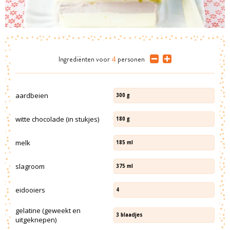
Ingrediënten
voor
4
personen
aardbeien
300
g
witte chocolade (in stukjes)
180
g
melk
185
ml
slagroom
375
ml
eidooiers
4
gelatine (geweekt en
3
blaadjes
uitgeknepen)