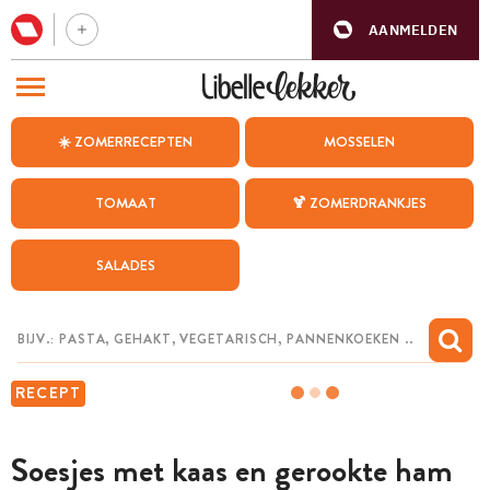
AANMELDEN
BEZOEK ONZE ANDERE WEBSITES
☀️ ZOMERRECEPTEN
MOSSELEN
RECEPTEN
TOMAAT
🍹 ZOMERDRANKJES
WEEKMENU
SALADES
CHAT MET MAIA
INSPIRATIE
MIJN BEWAARDE RECEPTEN
RECEPT
Soesjes met kaas en gerookte ham