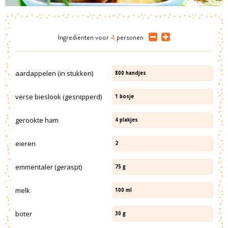
Ingrediënten
voor
4
personen
aardappelen (in stukken)
800
handjes
verse bieslook (gesnipperd)
1
bosje
gerookte ham
4
plakjes
eieren
2
emmentaler (geraspt)
75
g
melk
100
ml
boter
30
g