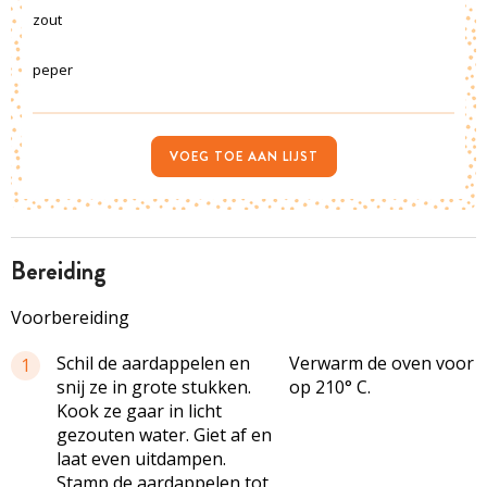
zout
peper
VOEG TOE AAN LIJST
bereiding
Voorbereiding
Schil de aardappelen en
Verwarm de oven voor
1
snij ze in grote stukken.
op 210° C.
Kook ze gaar in licht
gezouten water. Giet af en
laat even uitdampen.
Stamp de aardappelen tot