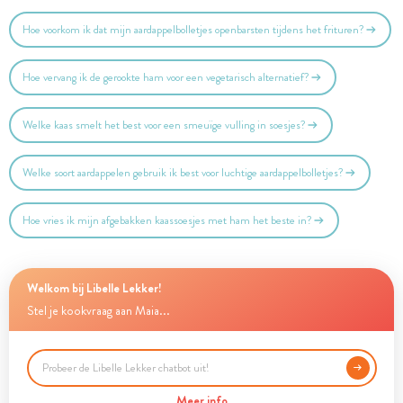
Hoe voorkom ik dat mijn aardappelbolletjes openbarsten tijdens het frituren?
Hoe vervang ik de gerookte ham voor een vegetarisch alternatief?
Welke kaas smelt het best voor een smeuïge vulling in soesjes?
Welke soort aardappelen gebruik ik best voor luchtige aardappelbolletjes?
Hoe vries ik mijn afgebakken kaassoesjes met ham het beste in?
Welkom bij Libelle Lekker!
Stel je kookvraag aan Maia...
Meer info